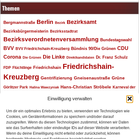
Themen
Berlin
Bezirksamt
Bergmannstraße
Bezirk
Bezirksbürgermeisterin
Bezirksstadtrat
Bezirksverordnetenversammlung
Bundestagswahl
BVV
CDU
BVV Friedrichshain-Kreuzberg
Bündnis 90/Die Grünen
Corona
Die Linke
Dr. Franz Schulz
Die Grünen
Direktkandidaten
Friedrichshain-
Friedrichshain
FDP
Flüchtlinge
Kreuzberg
Gentrifizierung
Gneisenaustraße
Grüne
Hans-Christian Ströbele
Görlitzer Park
Karneval der
Halina Wawzyniak
Kulturen
Klaus Wowereit
kotti
Kiez und Kneipe
kneipe
Kottbusser Tor
Einwilligung verwalten
Kreuzberg
Monika Herrmann
Mittenwalder Straße
Um dir ein optimales Erlebnis zu bieten, verwenden wir Technologien wie
Cookies, um Geräteinformationen zu speichern und/oder darauf
Neukölln
Oliver Nöll
Piratenpartei
Oranienplatz
Piraten
Polizeimeldungen
zuzugreifen. Wenn du diesen Technologien zustimmst, können wir Daten
SPD
Senat
Redaktionsgespräch
wie das Surfverhalten oder eindeutige IDs auf dieser Website verarbeiten.
Wenn du deine Einwilligung nicht erteilst oder zurückziehst, können