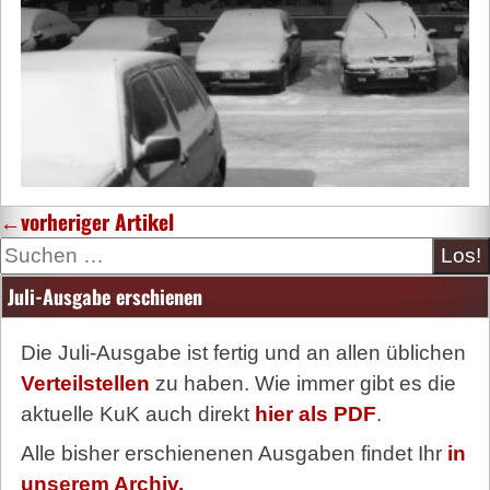
←
vorheriger Artikel
Suche
Juli-Ausgabe erschienen
Die Juli-Ausgabe ist fertig und an allen üblichen
Verteilstellen
zu haben. Wie immer gibt es die
aktuelle KuK auch direkt
hier als PDF
.
Alle bisher erschienenen Ausgaben findet Ihr
in
unserem Archiv.