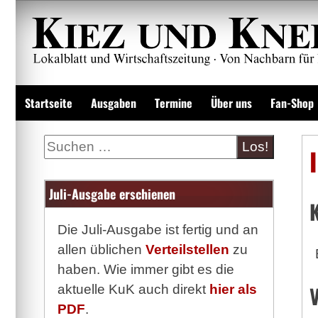
Zum
Inhalt
springen
Lokalzeitung und Wirtschaftsblatt
Startseite
Ausgaben
Termine
Über uns
Fan-Shop
Suche
Juli-Ausgabe erschienen
Die Juli-Ausgabe ist fertig und an
allen üblichen
Verteilstellen
zu
haben. Wie immer gibt es die
aktuelle KuK auch direkt
hier als
PDF
.