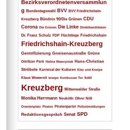
Bezirksverordnetenversammlun
g
BVV
Bundestagswahl
BVV Friedrichshain-
CDU
Kreuzberg
Bündnis 90/Die Grünen
Corona
Die Linke
Die Grünen
Direktkandidaten
Dr. Franz Schulz
Friedrichshain
FDP
Flüchtlinge
Friedrichshain-Kreuzberg
Gentrifizierung
Gneisenaustraße
Grüne
Hans-Christian
Görlitzer Park
Halina Wawzyniak
Ströbele
Karneval der Kulturen
Kiez und Kneipe
Klaus Wowereit
kotti
kneipe
Kottbusser Tor
Kreuzberg
Mittenwalder Straße
Monika Herrmann
Neukölln
Oliver Nöll
Piratenpartei
Oranienplatz
Piraten
Polizeimeldungen
SPD
Senat
Redaktionsgespräch