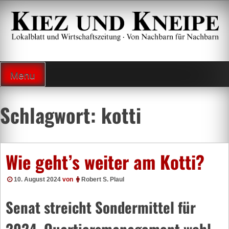
Zum
Inhalt
springen
Lokalzeitung und Wirtschaftsblatt
Menu
Schlagwort:
kotti
Wie geht’s weiter am Kotti?
10. August 2024
von
Robert S. Plaul
Senat streicht Sondermittel für
2024, Quartiersmanagement wohl