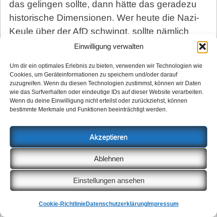
das gelingen sollte, dann hätte das geradezu
historische Dimensionen. Wer heute die Nazi-
Keule über der AfD schwingt, sollte nämlich
nicht vergessen, dass der Auftieg der Nazis
Einwilligung verwalten
auch dem Umstand geschuldet war, dass sich
Um dir ein optimales Erlebnis zu bieten, verwenden wir Technologien wie
Sozialdemokraten und Kommunisten
Cookies, um Geräteinformationen zu speichern und/oder darauf
zuzugreifen. Wenn du diesen Technologien zustimmst, können wir Daten
spinnefeind waren. Wenn die AfD Grüne, Linke
wie das Surfverhalten oder eindeutige IDs auf dieser Website verarbeiten.
und SPD zusammenschweißt, dann könnte es
Wenn du deine Einwilligung nicht erteilst oder zurückziehst, können
bestimmte Merkmale und Funktionen beeinträchtigt werden.
auf Jahre hinaus eine stabile linksliberale
Mehrheit geben. Abgesehen davon ist das
Akzeptieren
bürgerlich-rechte Lager, das in Berlin jetzt auf
38 Prozent kommt, so heterogen, wie es das
Ablehnen
linke Lager über Jahrezehnte war. Eine
Zusammenarbeit von AfD und CDU ist auf
Einstellungen ansehen
lange Sicht nur schwer vorstellbar. Eine FDP,
Cookie-Richtlinie
Datenschutzerklärung
Impressum
die sich gerade so berappelt hat, wird die