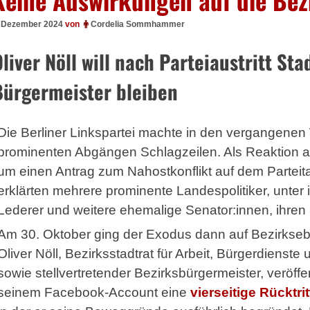
. Dezember 2024
von
Cordelia Sommhammer
liver Nöll will nach Parteiaustritt Sta
Bürgermeister bleiben
Die Berliner Linkspartei machte in den vergangene
prominenten Abgängen Schlagzeilen. Als Reaktion au
um einen Antrag zum Nahostkonflikt auf dem Parteit
erklärten mehrere prominente Landespolitiker, unter
Lederer und weitere ehemalige Senator:innen, ihren Pa
Am 30. Oktober ging der Exodus dann auf Bezirkseb
Oliver Nöll, Bezirksstadtrat für Arbeit, Bürgerdienste
sowie stellvertretender Bezirksbürgermeister, veröffen
seinem Facebook-Account eine
vierseitige Rücktri