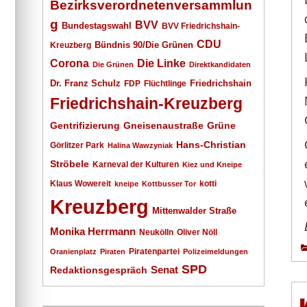
Bezirksverordnetenversammlun
g
BVV
Bundestagswahl
BVV Friedrichshain-
CDU
Kreuzberg
Bündnis 90/Die Grünen
Corona
Die Linke
Die Grünen
Direktkandidaten
Dr. Franz Schulz
Friedrichshain
FDP
Flüchtlinge
Friedrichshain-Kreuzberg
Gentrifizierung
Gneisenaustraße
Grüne
Hans-Christian
Görlitzer Park
Halina Wawzyniak
Ströbele
Karneval der Kulturen
Kiez und Kneipe
Klaus Wowereit
kotti
kneipe
Kottbusser Tor
Kreuzberg
Mittenwalder Straße
Monika Herrmann
Neukölln
Oliver Nöll
Piratenpartei
Oranienplatz
Piraten
Polizeimeldungen
SPD
Senat
Redaktionsgespräch