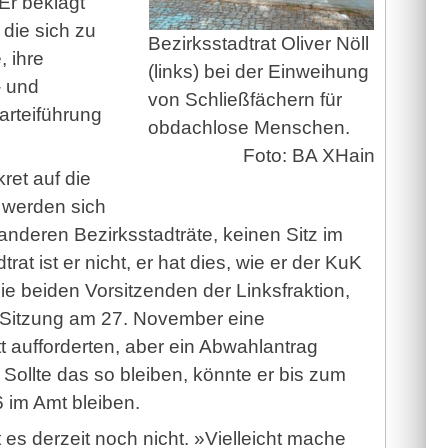
Er beklagt
 die sich zu
Bezirksstadtrat Oliver Nöll
, ihre
(links) bei der Einweihung
- und
von Schließfächern für
arteiführung
obdachlose Menschen.
Foto: BA XHain
ret auf die
V werden sich
 anderen Bezirksstadträte, keinen Sitz im
at ist er nicht, er hat dies, wie er der KuK
ie beiden Vorsitzenden der Linksfraktion,
-Sitzung am 27. November eine
tt aufforderten, aber ein Abwahlantrag
 Sollte das so bleiben, könnte er bis zum
 im Amt bleiben.
es derzeit noch nicht. »Vielleicht mache