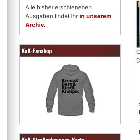
Alle bisher erschienenen
Ausgaben findet Ihr
in unserem
Archiv.
KuK-Fanshop
O
D
KuK-Straßenbrunnen-Karte