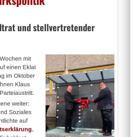
dtrat und stellvertretender
n Wochen mit
f einen Eklat
ag im Oktober
 ihnen Klaus
rteiaustritt.
ene weiter:
 und Soziales
tlichte auf
ttserklärung
,