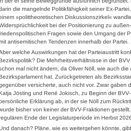
in der er seine Beweggründe ausführlich begründet. 
darin die mangelnde Politikfähigkeit seiner Ex-Partei,
einem »polittheoretischen Diskussionszirkel« wandle
Widersprüchlichkeit bei der Positionierung zu außen
friedenspolitischen Fragen sowie den Umgang der P
mit antisemitischen Tendenzen innerhalb der Partei.
Aber welche Auswirkungen hat der Parteiaustritt konk
Bezirkspolitik? Die Mehrheitsverhältnisse in der BV
schon mal nicht ändern, da Oliver Nöll, wie auch die
Bezirksparlament hat. Zurückgetreten als Bezirksstadtr
gegenüber versicherte, auch nicht vor. Zwar gaben d
Katja Jösting und René Jokisch, zu Beginn der BVV
persönliche Erklärung ab, in der sie Nöll zum Rücktri
wurde bisher von keiner der BVV-Fraktionen gestellt.
regulären Ende der Legislaturperiode im Herbst 2026
Und danach? Pläne, wie es weitergehen könnte, gibt 