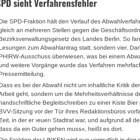
SPD sieht Verfahrensfehler
Die SPD-Fraktion hält den Verlauf des Abwahlverfahr
gleich an mehreren Stellen gegen die Geschäftsor
Bezirksverwaltungsgesetz des Landes Berlin. So fan
Lesungen zum Abwahlantrag statt, sondern vier. Dar
PHIRW-Ausschuss überwiesen, was bei einem Abwahla
und weitere Vorgänge wurde das Verfahren mehrfach v
Pressemitteilung.
Dass es bei der Abwahl nicht um inhaltliche Kritik de
Arbeit geht, sondern um die Mehrheitsverhältnisse de
handschriftliche Begleitschreiben zu einer Kiste Bie
BVV-Sitzung vor der Tür ihres Redaktionsbüros vorfan
Zeit, in der er ›euer‹ Stadtrat war, und aufgrund all d
dass da ein Guter gehen muss«, heißt es dort.
Die Fraktion der LINKEN wird nun vermutlich in de