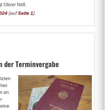
 Oliver Nöll.
024
(auf
Seite 1
).
m der Terminvergabe
etzten
hier
m an
r
eine