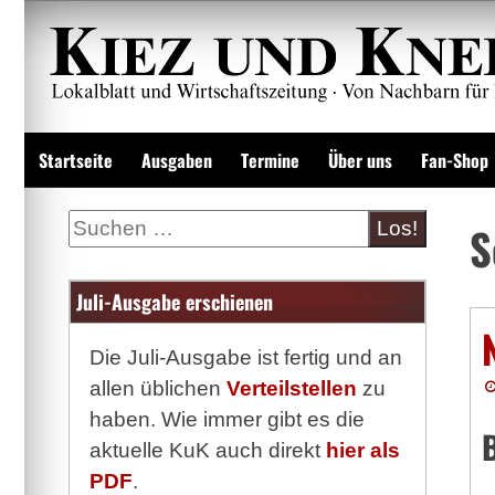
Zum
Inhalt
springen
Lokalzeitung und Wirtschaftsblatt
Startseite
Ausgaben
Termine
Über uns
Fan-Shop
Suche
S
Juli-Ausgabe erschienen
Die Juli-Ausgabe ist fertig und an
allen üblichen
Verteilstellen
zu
haben. Wie immer gibt es die
B
aktuelle KuK auch direkt
hier als
PDF
.