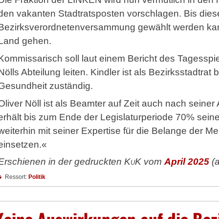
den vakanten Stadtratsposten vorschlagen. Bis dies
Bezirksverordnetenversammung gewählt werden kann
Land gehen.
Kommissarisch soll laut einem Bericht des Tagesspi
Nölls Abteilung leiten. Kindler ist als Bezirksstadtrat
Gesundheit zuständig.
Oliver Nöll ist als Beamter auf Zeit auch nach sein
erhält bis zum Ende der Legislaturperiode 70% seiner
weiterhin mit seiner Expertise für die Belange der 
einsetzen.«
Erschienen in der gedruckten
KuK
vom
April 2025
(
Ressort:
Politik
Keine Auswirkungen auf die Bezi