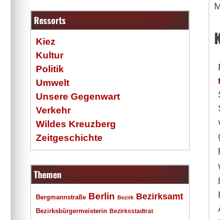
M
Ressorts
Kiez
Kultur
Politik
Umwelt
Unsere Gegenwart
Verkehr
Wildes Kreuzberg
Zeitgeschichte
Themen
Berlin
Bezirksamt
Bergmannstraße
Bezirk
Bezirksbürgermeisterin
Bezirksstadtrat