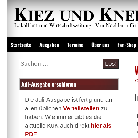
Zum
Inhalt
springen
Lokalzeitung und Wirtschaftsblatt
Startseite
Ausgaben
Termine
Über uns
Fan-Shop
Suche
Juli-Ausgabe erschienen
Die Juli-Ausgabe ist fertig und an
allen üblichen
Verteilstellen
zu
haben. Wie immer gibt es die
aktuelle KuK auch direkt
hier als
PDF
.