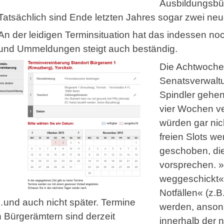
Ausbildungsbür
Tatsächlich sind Ende letzten Jahres sogar zwei neue
An der leidigen Terminsituation hat das indessen noc
und Ummeldungen steigt auch beständig.
Die Achtwochen
Senatsverwaltu
Spindler gehen
vier Wochen v
würden gar nic
freien Slots 
geschoben, di
vorsprechen. »
weggeschickt«, 
Notfällen« (z.B
und auch nicht später. Termine
werden, anson
n Bürgerämtern sind derzeit
innerhalb der 