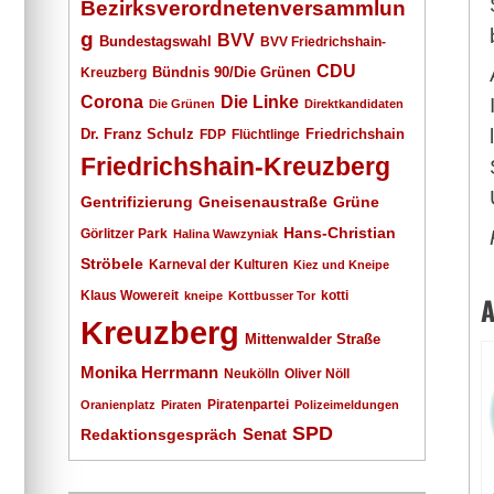
Bezirksverordnetenversammlun
g
BVV
Bundestagswahl
BVV Friedrichshain-
CDU
Kreuzberg
Bündnis 90/Die Grünen
Corona
Die Linke
Die Grünen
Direktkandidaten
Dr. Franz Schulz
Friedrichshain
FDP
Flüchtlinge
Friedrichshain-Kreuzberg
Gentrifizierung
Gneisenaustraße
Grüne
Hans-Christian
Görlitzer Park
Halina Wawzyniak
Ströbele
Karneval der Kulturen
Kiez und Kneipe
Klaus Wowereit
kotti
kneipe
Kottbusser Tor
A
Kreuzberg
Mittenwalder Straße
Monika Herrmann
Neukölln
Oliver Nöll
Piratenpartei
Oranienplatz
Piraten
Polizeimeldungen
SPD
Senat
Redaktionsgespräch