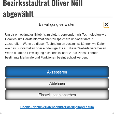
Bezirksstadtrat Oliver Nöll
abgewählt
Einwilligung verwalten
Um dir ein optimales Erlebnis zu bieten, verwenden wir Technologien wie
Cookies, um Geräteinformationen zu speichern und/oder darauf
zuzugreifen. Wenn du diesen Technologien zustimmst, können wir Daten
wie das Surfverhalten oder eindeutige IDs auf dieser Website verarbeiten.
Wenn du deine Einwilligung nicht erteilst oder zurückziehst, können
bestimmte Merkmale und Funktionen beeinträchtigt werden.
Akzeptieren
Oliver Nöll bei einem Besuch des Dütti-Treffs im
Ablehnen
Februar 2025.
Einstellungen ansehen
Foto: Bezirksamt Friedrichshain-Kreuzberg
Cookie-Richtlinie
Datenschutzerklärung
Impressum
Mit 41 Ja- und 8 Neinstimmen stimmte die