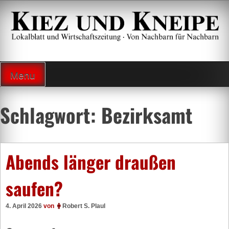
Zum
Inhalt
springen
Lokalzeitung und Wirtschaftsblatt
Menu
Schlagwort:
Bezirksamt
Abends länger draußen
saufen?
4. April 2026
von
Robert S. Plaul