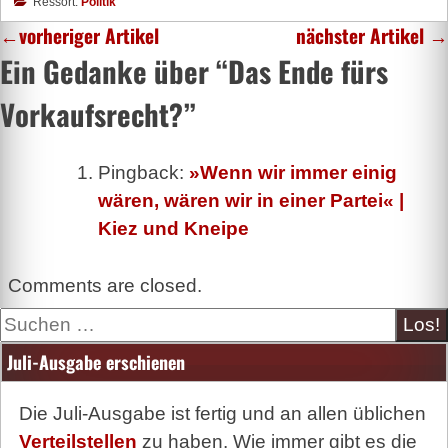
Ressort:
Politik
←
vorheriger Artikel
nächster Artikel
→
Ein Gedanke über “
Das Ende fürs
Vorkaufsrecht?
”
Pingback:
»Wenn wir immer einig
wären, wären wir in einer Partei« |
Kiez und Kneipe
Comments are closed.
Suche
Juli-Ausgabe erschienen
Die Juli-Ausgabe ist fertig und an allen üblichen
Verteilstellen
zu haben. Wie immer gibt es die