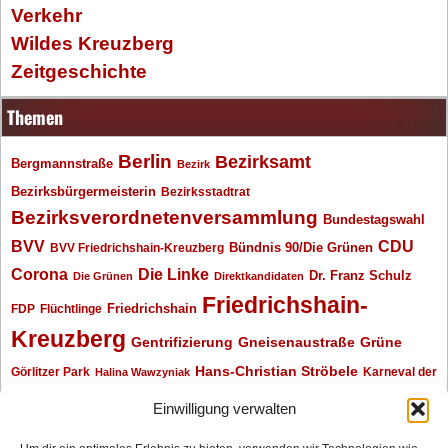
Verkehr
Wildes Kreuzberg
Zeitgeschichte
Themen
Berlin
Bezirksamt
Bergmannstraße
Bezirk
Bezirksbürgermeisterin
Bezirksstadtrat
Bezirksverordnetenversammlung
Bundestagswahl
BVV
CDU
BVV Friedrichshain-Kreuzberg
Bündnis 90/Die Grünen
Corona
Die Linke
Dr. Franz Schulz
Die Grünen
Direktkandidaten
Friedrichshain-
Friedrichshain
FDP
Flüchtlinge
Kreuzberg
Gentrifizierung
Gneisenaustraße
Grüne
Hans-Christian Ströbele
Görlitzer Park
Karneval der
Halina Wawzyniak
Kulturen
Klaus Wowereit
kotti
Kiez und Kneipe
kneipe
Kottbusser Tor
Einwilligung verwalten
Kreuzberg
Monika Herrmann
Mittenwalder Straße