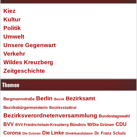
Kiez
Kultur
Politik
Umwelt
Unsere Gegenwart
Verkehr
Wildes Kreuzberg
Zeitgeschichte
Themen
Berlin
Bezirksamt
Bergmannstraße
Bezirk
Bezirksbürgermeisterin
Bezirksstadtrat
Bezirksverordnetenversammlung
Bundestagswahl
BVV
CDU
BVV Friedrichshain-Kreuzberg
Bündnis 90/Die Grünen
Corona
Die Linke
Dr. Franz Schulz
Die Grünen
Direktkandidaten