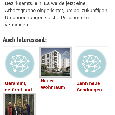
Bezirksamts, ein. Es werde jetzt eine
Arbeitsgruppe eingerichtet, um bei zukünftigen
Um­be­nen­nun­gen solche Probleme zu
vermeiden.
Auch Interessant:
Neuer
Gerammt,
Zehn neue
Wohnraum
getürmt und
Sendungen
hinterm
dann
zum Jubiläum
Posthochhau
geschnappt
s