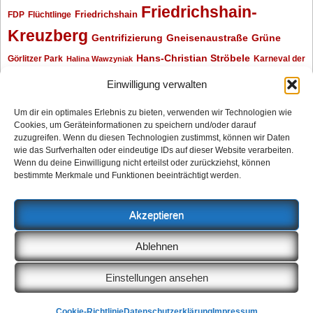
Friedrichshain-
Friedrichshain
FDP
Flüchtlinge
Kreuzberg
Gentrifizierung
Gneisenaustraße
Grüne
Hans-Christian Ströbele
Görlitzer Park
Karneval der
Halina Wawzyniak
Kulturen
Klaus Wowereit
kotti
Kiez und Kneipe
kneipe
Kottbusser Tor
Einwilligung verwalten
Kreuzberg
Monika Herrmann
Mittenwalder Straße
Um dir ein optimales Erlebnis zu bieten, verwenden wir Technologien wie
Cookies, um Geräteinformationen zu speichern und/oder darauf
Neukölln
Oliver Nöll
Piratenpartei
Oranienplatz
Piraten
Polizeimeldungen
zuzugreifen. Wenn du diesen Technologien zustimmst, können wir Daten
SPD
Senat
Redaktionsgespräch
wie das Surfverhalten oder eindeutige IDs auf dieser Website verarbeiten.
Wenn du deine Einwilligung nicht erteilst oder zurückziehst, können
Archiv
bestimmte Merkmale und Funktionen beeinträchtigt werden.
Archiv
Akzeptieren
Impressum
Ablehnen
Datenschutzerklärung
Anzeigen
Einstellungen ansehen
Cookie-Richtlinie (EU)
Cookie-Richtlinie
Datenschutzerklärung
Impressum