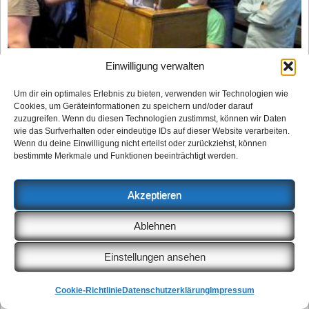
Einwilligung verwalten
Hans-Christian Ströbele (2 v.l.) verfolgt die
eingehenden Wahlergebnisse.
Foto: psk
Um dir ein optimales Erlebnis zu bieten, verwenden wir Technologien wie
Cookies, um Geräteinformationen zu speichern und/oder darauf
zuzugreifen. Wenn du diesen Technologien zustimmst, können wir Daten
wie das Surfverhalten oder eindeutige IDs auf dieser Website verarbeiten.
»Das ist jetzt das Ende des gallischen Dorfes«,
Wenn du deine Einwilligung nicht erteilst oder zurückziehst, können
sagte Bezirksbürgermeisterin Monika Herrmann
bestimmte Merkmale und Funktionen beeinträchtigt werden.
am Wahlabend. Die Zeiten des »Allein gegen
alle« sind nun vorbei. Es ist jetzt davon
Akzeptieren
auszugehen, dass Friedrichshain-Kreuzberg
Ablehnen
nicht mehr der Quell allen Übels auf dieser Welt
ist, sondern ganz plötzlich zum Vorzeigeprojekt
Einstellungen ansehen
mutiert. Mit Volker Beck, Kerstin Müller und
Hans-Christian Ströbele schaute auch
Cookie-Richtlinie
Datenschutzerklärung
Impressum
ausgewiesene Grüne Parteiprominenz am