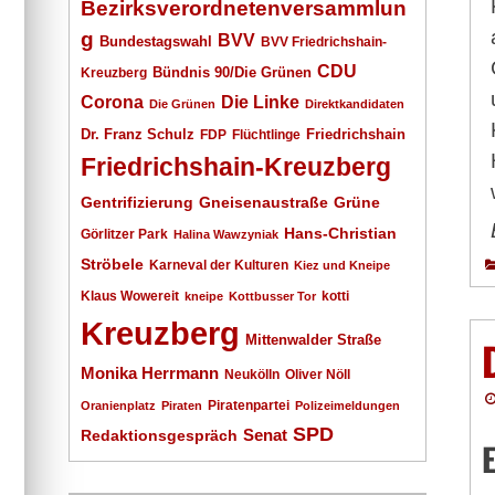
Bezirksverordnetenversammlun
g
BVV
Bundestagswahl
BVV Friedrichshain-
CDU
Kreuzberg
Bündnis 90/Die Grünen
Corona
Die Linke
Die Grünen
Direktkandidaten
Dr. Franz Schulz
Friedrichshain
FDP
Flüchtlinge
Friedrichshain-Kreuzberg
Gentrifizierung
Gneisenaustraße
Grüne
Hans-Christian
Görlitzer Park
Halina Wawzyniak
Ströbele
Karneval der Kulturen
Kiez und Kneipe
Klaus Wowereit
kotti
kneipe
Kottbusser Tor
Kreuzberg
Mittenwalder Straße
Monika Herrmann
Neukölln
Oliver Nöll
Piratenpartei
Oranienplatz
Piraten
Polizeimeldungen
SPD
Senat
Redaktionsgespräch