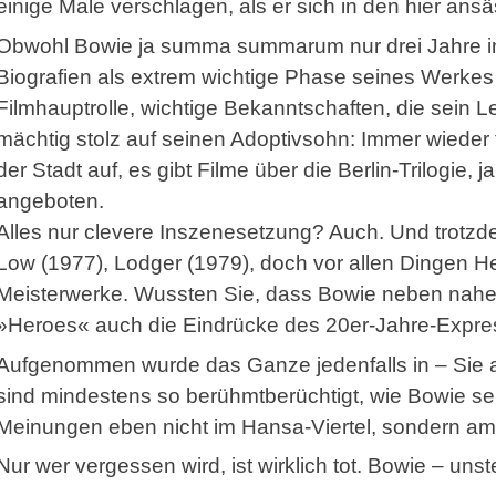
einige Male verschlagen, als er sich in den hier ans
Obwohl Bowie ja summa summarum nur drei Jahre in Be
Biografien als extrem wichtige Phase seines Werkes
Filmhauptrolle, wichtige Bekanntschaften, die sein L
mächtig stolz auf seinen Adoptivsohn: Immer wieder
der Stadt auf, es gibt Filme über die Berlin-Trilogie
angeboten.
Alles nur clevere Inszenesetzung? Auch. Und trotzde
Low (1977), Lodger (1979), doch vor allen Dingen He
Meisterwerke. Wussten Sie, dass Bowie neben nah
»Heroes« auch die Eindrücke des 20er-Jahre-Expres
Aufgenommen wurde das Ganze jedenfalls in – Sie 
sind mindestens so berühmtberüchtigt, wie Bowie sel
Meinungen eben nicht im Hansa-Viertel, sondern am A
Nur wer vergessen wird, ist wirklich tot. Bowie – unste