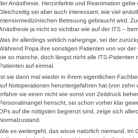
der Anästhesie. Herzinfarkte und Reanimation gebe es
Gleichzeitig sei aber auch interessant, wie viel anä
intensivmedizinischen Betreuung gebraucht wird. Zu
Anästhesie ja nicht so sichtbar wie auf der ITS – be
Was ihr allerdings wirklich naheginge, sei der zurüc
Während Popa ihre sonstigen Patienten von vor der
sie so manche, doch längst nicht alle ITS-Patienten
Patienten auf einmal.
Ist sie dann mal wieder in ihrem eigentlichen Fachbe
auf Notoperationen heruntergefahren hat (von zehn 
erfahre sie einen nicht wie sonst von Zeitdruck behe
Personalmangel herrscht, sei schon vorher klar gew
OPs auf die nö­tigs­ten begrenzt sind, zeige sich a
Normalzustand.
Wie es weitergeht, das wisse natürlich niemand. Im