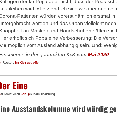
Kollegen denke Popa aber nicht, dass der Peak scho
ausbleiben wird. »Letztendlich sind wir aber auch e
Corona-Patienten würden vorerst nämlich erstmal in
untergebracht werden und das Urban vielleicht noch
Knappheit an Masken und Handschuhen hätten sie t
Hier erhofft sich Popa eine Verbesserung: Die Verso
wie möglich vom Ausland abhängig sein. Und: Wenig
Erschienen in der gedruckten
KuK
vom
Mai 2020
.
Ressort:
Im Kiez getroffen
Der Eine
9. März 2020
von
Ninell Oldenburg
Eine Ausstandskolumne wird würdig ge