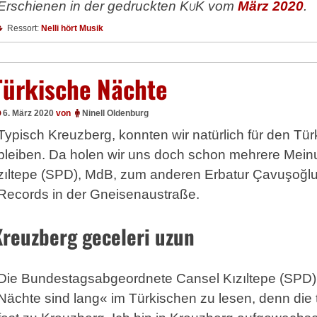
Erschienen in der gedruckten
KuK
vom
März 2020
.
Ressort:
Nelli hört Musik
Türkische Nächte
6. März 2020
von
Ninell Oldenburg
Typisch Kreuzberg, konnten wir natürlich für den Tür
bleiben. Da holen wir uns doch schon mehrere Mein
zıl­te­pe (SPD), MdB, zum anderen Erbatur Çavuşoğlu
Records in der Gneisenaustraße.
Kreuzberg geceleri uzun
Die Bundestagsabgeordnete Cansel Kı­zıl­te­pe (SPD)
Nächte sind lang« im Türkischen zu lesen, denn die 