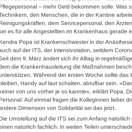
Pflegepersonal – mehr Geld bekommen solle. Was s
Technikern, den Menschen, die in der Kantine arbeit
Reinigungskräften, dem Servicepersonal, den Ärzten
sei es für alle Angestellten im Krankenhaus gerade 
Kendra Popa ist Krankenschwester in der Anästhes
auch auf der ITS, der Intensivstation, seitdem Coro
Seit dem 9. März ändert sich ihr Alltag in regelmäßi
dem die Krankenhausleitung die Maßnahmen beschlo
unterstützen. Während der ersten Woche sollte das Pf
bleiben, Handy auf laut schalten, abrufbar sein. »Da
keiner von uns vorher je so kannte«, erklärt Popa. 
Personal: Auf einmal fragen die Kolleginnen lieber d
andere Dimension von Solidarität sei das jetzt.
Die Umstellung auf die ITS sei zum Anfang natürli
einen natürlich fachlich: In weiten Teilen unterschi