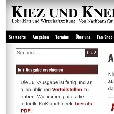
Zum
Inhalt
springen
Lokalzeitung und Wirtschaftsblatt
Startseite
Ausgaben
Termine
Über uns
Fan-Shop
Suche
A
Juli-Ausgabe erschienen
Ni
au
Die Juli-Ausgabe ist fertig und an
da
allen üblichen
Verteilstellen
zu
haben. Wie immer gibt es die
aktuelle KuK auch direkt
hier als
PDF
.