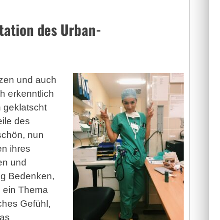
station des Urban-
tzen und auch
h erkenntlich
 geklatscht
ile des
schön, nun
n ihres
en und
nig Bedenken,
e ein Thema
ches Gefühl,
das