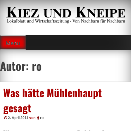
Zum
Inhalt
springen
Lokalzeitung und Wirtschaftsblatt
Menu
Autor:
ro
Was hätte Mühlenhaupt
gesagt
2. April 2011
von
ro