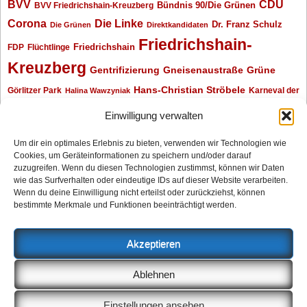
BVV
CDU
BVV Friedrichshain-Kreuzberg
Bündnis 90/Die Grünen
Corona
Die Linke
Dr. Franz Schulz
Die Grünen
Direktkandidaten
Friedrichshain-
Friedrichshain
FDP
Flüchtlinge
Kreuzberg
Gentrifizierung
Gneisenaustraße
Grüne
Hans-Christian Ströbele
Görlitzer Park
Karneval der
Halina Wawzyniak
Kulturen
Klaus Wowereit
kotti
Kiez und Kneipe
kneipe
Kottbusser Tor
Einwilligung verwalten
Kreuzberg
Monika Herrmann
Mittenwalder Straße
Um dir ein optimales Erlebnis zu bieten, verwenden wir Technologien wie
Cookies, um Geräteinformationen zu speichern und/oder darauf
Neukölln
Oliver Nöll
Piratenpartei
Oranienplatz
Piraten
Polizeimeldungen
zuzugreifen. Wenn du diesen Technologien zustimmst, können wir Daten
SPD
Senat
Redaktionsgespräch
wie das Surfverhalten oder eindeutige IDs auf dieser Website verarbeiten.
Wenn du deine Einwilligung nicht erteilst oder zurückziehst, können
Archiv
bestimmte Merkmale und Funktionen beeinträchtigt werden.
Archiv
Akzeptieren
Impressum
Ablehnen
Datenschutzerklärung
Anzeigen
Einstellungen ansehen