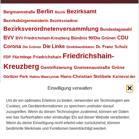
Berlin
Bezirksamt
Bergmannstraße
Bezirk
Bezirksbürgermeisterin
Bezirksstadtrat
Bezirksverordnetenversammlung
Bundestagswahl
BVV
CDU
BVV Friedrichshain-Kreuzberg
Bündnis 90/Die Grünen
Corona
Die Linke
Dr. Franz Schulz
Die Grünen
Direktkandidaten
Friedrichshain-
Friedrichshain
FDP
Flüchtlinge
Kreuzberg
Gentrifizierung
Gneisenaustraße
Grüne
Hans-Christian Ströbele
Görlitzer Park
Karneval der
Halina Wawzyniak
Kulturen
Klaus Wowereit
kotti
Kiez und Kneipe
kneipe
Kottbusser Tor
Einwilligung verwalten
Kreuzberg
Monika Herrmann
Mittenwalder Straße
Um dir ein optimales Erlebnis zu bieten, verwenden wir Technologien wie
Cookies, um Geräteinformationen zu speichern und/oder darauf
Neukölln
Oliver Nöll
Piratenpartei
Oranienplatz
Piraten
Polizeimeldungen
zuzugreifen. Wenn du diesen Technologien zustimmst, können wir Daten
SPD
Senat
Redaktionsgespräch
wie das Surfverhalten oder eindeutige IDs auf dieser Website verarbeiten.
Wenn du deine Einwilligung nicht erteilst oder zurückziehst, können
Archiv
bestimmte Merkmale und Funktionen beeinträchtigt werden.