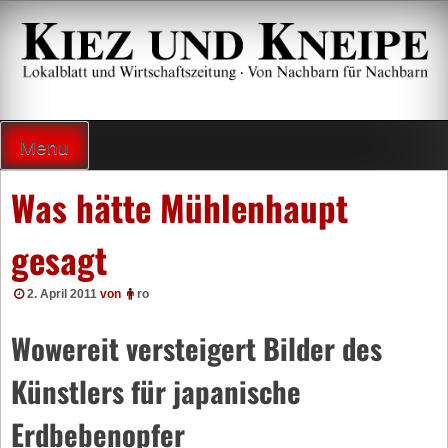
Zum
Inhalt
springen
Lokalzeitung und Wirtschaftsblatt
Menu
Was hätte Mühlenhaupt
gesagt
2. April 2011
von
ro
Wowereit versteigert Bilder des
Künstlers für japanische
Erdbebenopfer