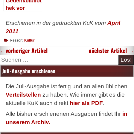
Gedenkbibliot
hek vor
ungewisser
Erschienen in der gedruckten
KuK
vom
April
Zukunft
2011
.
Ressort:
Kultur
←
vorheriger Artikel
nächster Artikel
→
Suche
Juli-Ausgabe erschienen
Die Juli-Ausgabe ist fertig und an allen üblichen
Verteilstellen
zu haben. Wie immer gibt es die
aktuelle KuK auch direkt
hier als PDF
.
Alle bisher erschienenen Ausgaben findet Ihr
in
unserem Archiv.