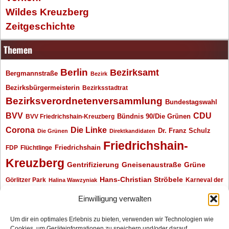
Wildes Kreuzberg
Zeitgeschichte
Themen
Berlin
Bezirksamt
Bergmannstraße
Bezirk
Bezirksbürgermeisterin
Bezirksstadtrat
Bezirksverordnetenversammlung
Bundestagswahl
BVV
CDU
BVV Friedrichshain-Kreuzberg
Bündnis 90/Die Grünen
Corona
Die Linke
Dr. Franz Schulz
Die Grünen
Direktkandidaten
Friedrichshain-
Friedrichshain
FDP
Flüchtlinge
Kreuzberg
Gentrifizierung
Gneisenaustraße
Grüne
Hans-Christian Ströbele
Görlitzer Park
Karneval der
Halina Wawzyniak
Kulturen
Klaus Wowereit
kotti
Kiez und Kneipe
kneipe
Kottbusser Tor
Einwilligung verwalten
Kreuzberg
Monika Herrmann
Mittenwalder Straße
Um dir ein optimales Erlebnis zu bieten, verwenden wir Technologien wie
Cookies, um Geräteinformationen zu speichern und/oder darauf