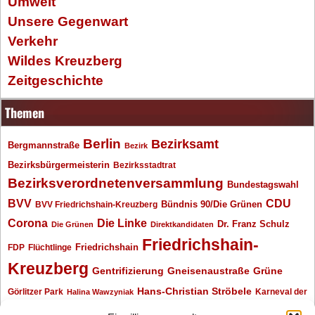
Umwelt
Unsere Gegenwart
Verkehr
Wildes Kreuzberg
Zeitgeschichte
Themen
Berlin
Bezirksamt
Bergmannstraße
Bezirk
Bezirksbürgermeisterin
Bezirksstadtrat
Bezirksverordnetenversammlung
Bundestagswahl
BVV
CDU
BVV Friedrichshain-Kreuzberg
Bündnis 90/Die Grünen
Corona
Die Linke
Dr. Franz Schulz
Die Grünen
Direktkandidaten
Friedrichshain-
Friedrichshain
FDP
Flüchtlinge
Kreuzberg
Gentrifizierung
Gneisenaustraße
Grüne
Hans-Christian Ströbele
Görlitzer Park
Karneval der
Halina Wawzyniak
Kulturen
Klaus Wowereit
kotti
Kiez und Kneipe
kneipe
Kottbusser Tor