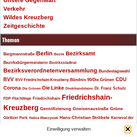
Unsere Gegenwart
Verkehr
Wildes Kreuzberg
Zeitgeschichte
Themen
Berlin
Bezirksamt
Bergmannstraße
Bezirk
Bezirksbürgermeisterin
Bezirksstadtrat
Bezirksverordnetenversammlung
Bundestagswahl
BVV
CDU
BVV Friedrichshain-Kreuzberg
Bündnis 90/Die Grünen
Corona
Die Linke
Dr. Franz Schulz
Die Grünen
Direktkandidaten
Friedrichshain-
Friedrichshain
FDP
Flüchtlinge
Kreuzberg
Gentrifizierung
Gneisenaustraße
Grüne
Hans-Christian Ströbele
Görlitzer Park
Karneval der
Halina Wawzyniak
Kulturen
Klaus Wowereit
kotti
Kiez und Kneipe
kneipe
Kottbusser Tor
Einwilligung verwalten
Kreuzberg