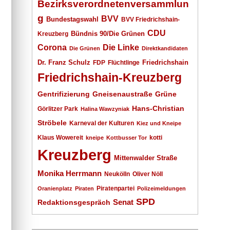
Bezirksverordnetenversammlun
g
BVV
Bundestagswahl
BVV Friedrichshain-
CDU
Kreuzberg
Bündnis 90/Die Grünen
Corona
Die Linke
Die Grünen
Direktkandidaten
Dr. Franz Schulz
Friedrichshain
FDP
Flüchtlinge
Friedrichshain-Kreuzberg
Gentrifizierung
Gneisenaustraße
Grüne
Hans-Christian
Görlitzer Park
Halina Wawzyniak
Ströbele
Karneval der Kulturen
Kiez und Kneipe
Klaus Wowereit
kotti
kneipe
Kottbusser Tor
Kreuzberg
Mittenwalder Straße
Monika Herrmann
Neukölln
Oliver Nöll
Piratenpartei
Oranienplatz
Piraten
Polizeimeldungen
SPD
Senat
Redaktionsgespräch