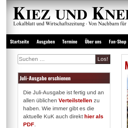
Zum
Inhalt
springen
Lokalzeitung und Wirtschaftsblatt
Startseite
Ausgaben
Termine
Über uns
Fan-Shop
Suche
Juli-Ausgabe erschienen
Die Juli-Ausgabe ist fertig und an
allen üblichen
Verteilstellen
zu
haben. Wie immer gibt es die
aktuelle KuK auch direkt
hier als
PDF
.