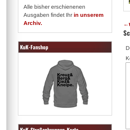
Alle bisher erschienenen
Ausgaben findet Ihr
in unserem
←
Archiv.
Sc
KuK-Fanshop
D
K
KuK-Straßenbrunnen-Karte