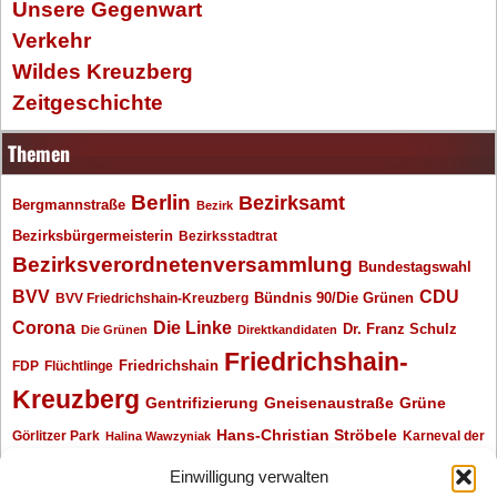
Unsere Gegenwart
Verkehr
Wildes Kreuzberg
Zeitgeschichte
Themen
Berlin
Bezirksamt
Bergmannstraße
Bezirk
Bezirksbürgermeisterin
Bezirksstadtrat
Bezirksverordnetenversammlung
Bundestagswahl
BVV
CDU
BVV Friedrichshain-Kreuzberg
Bündnis 90/Die Grünen
Corona
Die Linke
Dr. Franz Schulz
Die Grünen
Direktkandidaten
Friedrichshain-
Friedrichshain
FDP
Flüchtlinge
Kreuzberg
Gentrifizierung
Gneisenaustraße
Grüne
Hans-Christian Ströbele
Görlitzer Park
Karneval der
Halina Wawzyniak
Kulturen
Klaus Wowereit
kotti
Kiez und Kneipe
kneipe
Kottbusser Tor
Einwilligung verwalten