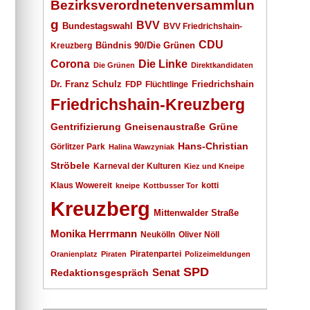
Bezirksverordnetenversammlun
g
BVV
Bundestagswahl
BVV Friedrichshain-
CDU
Kreuzberg
Bündnis 90/Die Grünen
Corona
Die Linke
Die Grünen
Direktkandidaten
Dr. Franz Schulz
Friedrichshain
FDP
Flüchtlinge
Friedrichshain-Kreuzberg
Gentrifizierung
Gneisenaustraße
Grüne
Hans-Christian
Görlitzer Park
Halina Wawzyniak
Ströbele
Karneval der Kulturen
Kiez und Kneipe
Klaus Wowereit
kotti
kneipe
Kottbusser Tor
Kreuzberg
Mittenwalder Straße
Monika Herrmann
Neukölln
Oliver Nöll
Piratenpartei
Oranienplatz
Piraten
Polizeimeldungen
SPD
Senat
Redaktionsgespräch