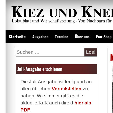
Zum
Inhalt
springen
Lokalzeitung und Wirtschaftsblatt
Startseite
Ausgaben
Termine
Über uns
Fan-Shop
Suche
Juli-Ausgabe erschienen
Die Juli-Ausgabe ist fertig und an
allen üblichen
Verteilstellen
zu
haben. Wie immer gibt es die
aktuelle KuK auch direkt
hier als
PDF
.