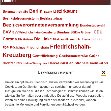
Berlin
Bezirksamt
Bergmannstraße
Bezirk
Bezirksbürgermeisterin
Bezirksstadtrat
Bezirksverordnetenversammlung
Bundestagswahl
BVV
CDU
BVV Friedrichshain-Kreuzberg
Bündnis 90/Die Grünen
Corona
Die Linke
Dr. Franz Schulz
Die Grünen
Direktkandidaten
Friedrichshain-
Friedrichshain
FDP
Flüchtlinge
Kreuzberg
Gentrifizierung
Gneisenaustraße
Grüne
Hans-Christian Ströbele
Görlitzer Park
Karneval der
Halina Wawzyniak
Kulturen
Klaus Wowereit
kotti
Kiez und Kneipe
kneipe
Kottbusser Tor
Einwilligung verwalten
Kreuzberg
Monika Herrmann
Mittenwalder Straße
Um dir ein optimales Erlebnis zu bieten, verwenden wir Technologien wie
Cookies, um Geräteinformationen zu speichern und/oder darauf
Neukölln
Oliver Nöll
Piratenpartei
Oranienplatz
Piraten
Polizeimeldungen
zuzugreifen. Wenn du diesen Technologien zustimmst, können wir Daten
SPD
Senat
Redaktionsgespräch
wie das Surfverhalten oder eindeutige IDs auf dieser Website verarbeiten.
Wenn du deine Einwilligung nicht erteilst oder zurückziehst, können
Archiv
bestimmte Merkmale und Funktionen beeinträchtigt werden.