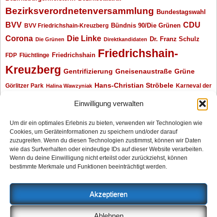
Bezirksverordnetenversammlung
Bundestagswahl
BVV
CDU
BVV Friedrichshain-Kreuzberg
Bündnis 90/Die Grünen
Corona
Die Linke
Dr. Franz Schulz
Die Grünen
Direktkandidaten
Friedrichshain-
Friedrichshain
FDP
Flüchtlinge
Kreuzberg
Gentrifizierung
Gneisenaustraße
Grüne
Hans-Christian Ströbele
Görlitzer Park
Karneval der
Halina Wawzyniak
Kulturen
Klaus Wowereit
kotti
Kiez und Kneipe
kneipe
Kottbusser Tor
Einwilligung verwalten
Kreuzberg
Monika Herrmann
Mittenwalder Straße
Um dir ein optimales Erlebnis zu bieten, verwenden wir Technologien wie
Cookies, um Geräteinformationen zu speichern und/oder darauf
Neukölln
Oliver Nöll
Piratenpartei
Oranienplatz
Piraten
Polizeimeldungen
zuzugreifen. Wenn du diesen Technologien zustimmst, können wir Daten
SPD
Senat
Redaktionsgespräch
wie das Surfverhalten oder eindeutige IDs auf dieser Website verarbeiten.
Wenn du deine Einwilligung nicht erteilst oder zurückziehst, können
Archiv
bestimmte Merkmale und Funktionen beeinträchtigt werden.
Archiv
Akzeptieren
Impressum
Ablehnen