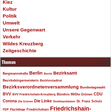
Kiez
Kultur
Politik
Umwelt
Unsere Gegenwart
Verkehr
Wildes Kreuzberg
Zeitgeschichte
Themen
Berlin
Bezirksamt
Bergmannstraße
Bezirk
Bezirksbürgermeisterin
Bezirksstadtrat
Bezirksverordnetenversammlung
Bundestagswahl
BVV
CDU
BVV Friedrichshain-Kreuzberg
Bündnis 90/Die Grünen
Corona
Die Linke
Dr. Franz Schulz
Die Grünen
Direktkandidaten
Friedrichshain-
Friedrichshain
FDP
Flüchtlinge