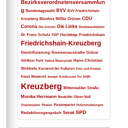
Bezirksverordnetenversammlun
g
BVV
Bundestagswahl
BVV Friedrichshain-
CDU
Kreuzberg
Bündnis 90/Die Grünen
Corona
Die Linke
Die Grünen
Direktkandidaten
Dr. Franz Schulz
Friedrichshain
FDP
Flüchtlinge
Friedrichshain-Kreuzberg
Gentrifizierung
Gneisenaustraße
Grüne
Hans-Christian
Görlitzer Park
Halina Wawzyniak
Ströbele
Karneval der Kulturen
Kiez und Kneipe
Klaus Wowereit
kotti
kneipe
Kottbusser Tor
Kreuzberg
Mittenwalder Straße
Monika Herrmann
Neukölln
Oliver Nöll
Piratenpartei
Oranienplatz
Piraten
Polizeimeldungen
SPD
Senat
Redaktionsgespräch