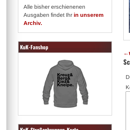
Alle bisher erschienenen
Ausgaben findet Ihr
in unserem
Archiv.
KuK-Fanshop
←
Sc
D
K
KuK-Straßenbrunnen-Karte