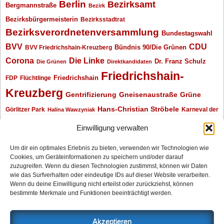
Berlin
Bezirksamt
Bergmannstraße
Bezirk
Bezirksbürgermeisterin
Bezirksstadtrat
Bezirksverordnetenversammlung
Bundestagswahl
BVV
CDU
BVV Friedrichshain-Kreuzberg
Bündnis 90/Die Grünen
Corona
Die Linke
Dr. Franz Schulz
Die Grünen
Direktkandidaten
Friedrichshain-
Friedrichshain
FDP
Flüchtlinge
Kreuzberg
Gentrifizierung
Gneisenaustraße
Grüne
Hans-Christian Ströbele
Görlitzer Park
Karneval der
Halina Wawzyniak
Kulturen
Klaus Wowereit
kotti
Kiez und Kneipe
kneipe
Kottbusser Tor
Einwilligung verwalten
Kreuzberg
Monika Herrmann
Mittenwalder Straße
Um dir ein optimales Erlebnis zu bieten, verwenden wir Technologien wie
Cookies, um Geräteinformationen zu speichern und/oder darauf
Neukölln
Oliver Nöll
Piratenpartei
Oranienplatz
Piraten
Polizeimeldungen
zuzugreifen. Wenn du diesen Technologien zustimmst, können wir Daten
SPD
Senat
Redaktionsgespräch
wie das Surfverhalten oder eindeutige IDs auf dieser Website verarbeiten.
Wenn du deine Einwilligung nicht erteilst oder zurückziehst, können
Archiv
bestimmte Merkmale und Funktionen beeinträchtigt werden.
Archiv
Akzeptieren