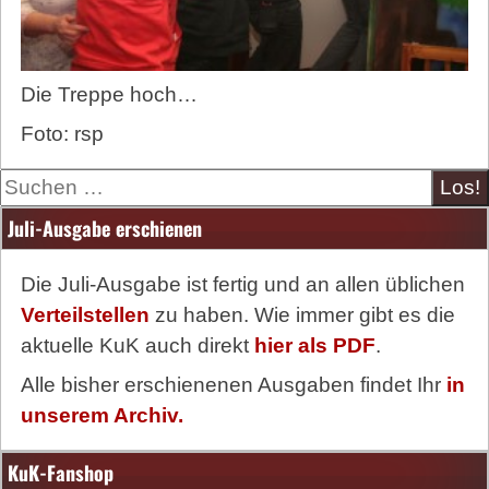
Die Treppe hoch…
Foto: rsp
Suche
Juli-Ausgabe erschienen
Die Juli-Ausgabe ist fertig und an allen üblichen
Verteilstellen
zu haben. Wie immer gibt es die
aktuelle KuK auch direkt
hier als PDF
.
Alle bisher erschienenen Ausgaben findet Ihr
in
unserem Archiv.
KuK-Fanshop