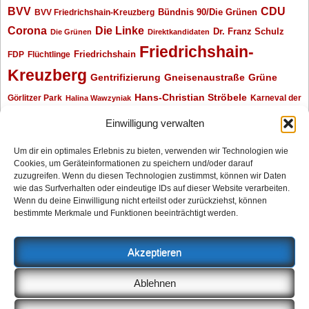
BVV
CDU
BVV Friedrichshain-Kreuzberg
Bündnis 90/Die Grünen
Corona
Die Linke
Dr. Franz Schulz
Die Grünen
Direktkandidaten
Friedrichshain-
Friedrichshain
FDP
Flüchtlinge
Kreuzberg
Gentrifizierung
Gneisenaustraße
Grüne
Hans-Christian Ströbele
Görlitzer Park
Karneval der
Halina Wawzyniak
Kulturen
Klaus Wowereit
kotti
Kiez und Kneipe
kneipe
Kottbusser Tor
Einwilligung verwalten
Kreuzberg
Monika Herrmann
Mittenwalder Straße
Um dir ein optimales Erlebnis zu bieten, verwenden wir Technologien wie
Cookies, um Geräteinformationen zu speichern und/oder darauf
Neukölln
Oliver Nöll
Piratenpartei
Oranienplatz
Piraten
Polizeimeldungen
zuzugreifen. Wenn du diesen Technologien zustimmst, können wir Daten
SPD
Senat
Redaktionsgespräch
wie das Surfverhalten oder eindeutige IDs auf dieser Website verarbeiten.
Wenn du deine Einwilligung nicht erteilst oder zurückziehst, können
Archiv
bestimmte Merkmale und Funktionen beeinträchtigt werden.
Archiv
Akzeptieren
Impressum
Ablehnen
Datenschutzerklärung
Anzeigen