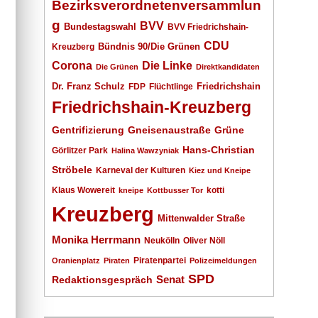
Bezirksverordnetenversammlun
g
BVV
Bundestagswahl
BVV Friedrichshain-
CDU
Kreuzberg
Bündnis 90/Die Grünen
Corona
Die Linke
Die Grünen
Direktkandidaten
Dr. Franz Schulz
Friedrichshain
FDP
Flüchtlinge
Friedrichshain-Kreuzberg
Gentrifizierung
Gneisenaustraße
Grüne
Hans-Christian
Görlitzer Park
Halina Wawzyniak
Ströbele
Karneval der Kulturen
Kiez und Kneipe
Klaus Wowereit
kotti
kneipe
Kottbusser Tor
Kreuzberg
Mittenwalder Straße
Monika Herrmann
Neukölln
Oliver Nöll
Piratenpartei
Oranienplatz
Piraten
Polizeimeldungen
SPD
Senat
Redaktionsgespräch