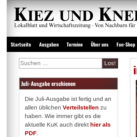
Zum
Inhalt
springen
Lokalzeitung und Wirtschaftsblatt
Startseite
Ausgaben
Termine
Über uns
Fan-Shop
Suche
Juli-Ausgabe erschienen
Die Juli-Ausgabe ist fertig und an
allen üblichen
Verteilstellen
zu
haben. Wie immer gibt es die
aktuelle KuK auch direkt
hier als
PDF
.