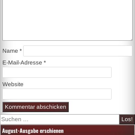
Name
*
E-Mail-Adresse
*
Website
Suche
August-Ausgabe erschienen