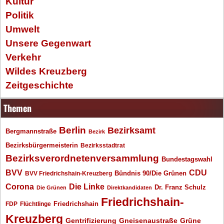
Kultur
Politik
Umwelt
Unsere Gegenwart
Verkehr
Wildes Kreuzberg
Zeitgeschichte
Themen
Berlin
Bezirksamt
Bergmannstraße
Bezirk
Bezirksbürgermeisterin
Bezirksstadtrat
Bezirksverordnetenversammlung
Bundestagswahl
BVV
CDU
BVV Friedrichshain-Kreuzberg
Bündnis 90/Die Grünen
Corona
Die Linke
Dr. Franz Schulz
Die Grünen
Direktkandidaten
Friedrichshain-
Friedrichshain
FDP
Flüchtlinge
Kreuzberg
Gentrifizierung
Gneisenaustraße
Grüne