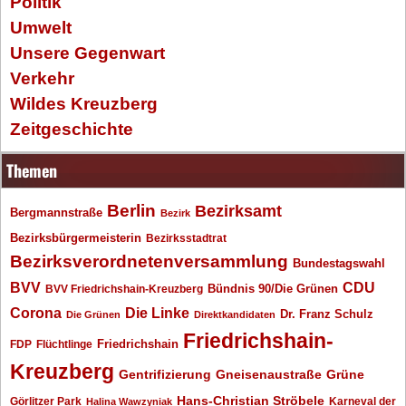
Politik
Umwelt
Unsere Gegenwart
Verkehr
Wildes Kreuzberg
Zeitgeschichte
Themen
Berlin
Bezirksamt
Bergmannstraße
Bezirk
Bezirksbürgermeisterin
Bezirksstadtrat
Bezirksverordnetenversammlung
Bundestagswahl
BVV
CDU
BVV Friedrichshain-Kreuzberg
Bündnis 90/Die Grünen
Corona
Die Linke
Dr. Franz Schulz
Die Grünen
Direktkandidaten
Friedrichshain-
Friedrichshain
FDP
Flüchtlinge
Kreuzberg
Gentrifizierung
Gneisenaustraße
Grüne
Hans-Christian Ströbele
Görlitzer Park
Karneval der
Halina Wawzyniak