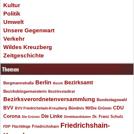
Kultur
Politik
Umwelt
Unsere Gegenwart
Verkehr
Wildes Kreuzberg
Zeitgeschichte
Themen
Berlin
Bezirksamt
Bergmannstraße
Bezirk
Bezirksbürgermeisterin
Bezirksstadtrat
Bezirksverordnetenversammlung
Bundestagswahl
BVV
CDU
BVV Friedrichshain-Kreuzberg
Bündnis 90/Die Grünen
Corona
Die Linke
Dr. Franz Schulz
Die Grünen
Direktkandidaten
Friedrichshain-
Friedrichshain
FDP
Flüchtlinge