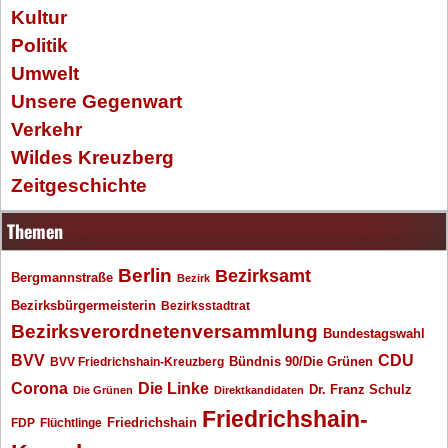
Kultur
Politik
Umwelt
Unsere Gegenwart
Verkehr
Wildes Kreuzberg
Zeitgeschichte
Themen
Berlin
Bezirksamt
Bergmannstraße
Bezirk
Bezirksbürgermeisterin
Bezirksstadtrat
Bezirksverordnetenversammlung
Bundestagswahl
BVV
CDU
BVV Friedrichshain-Kreuzberg
Bündnis 90/Die Grünen
Corona
Die Linke
Dr. Franz Schulz
Die Grünen
Direktkandidaten
Friedrichshain-
Friedrichshain
FDP
Flüchtlinge