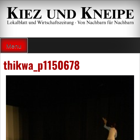
Zum
Inhalt
springen
Lokalzeitung und Wirtschaftsblatt
Menu
thikwa_p1150678