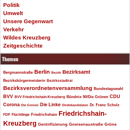
Politik
Umwelt
Unsere Gegenwart
Verkehr
Wildes Kreuzberg
Zeitgeschichte
Themen
Berlin
Bezirksamt
Bergmannstraße
Bezirk
Bezirksbürgermeisterin
Bezirksstadtrat
Bezirksverordnetenversammlung
Bundestagswahl
BVV
CDU
BVV Friedrichshain-Kreuzberg
Bündnis 90/Die Grünen
Corona
Die Linke
Dr. Franz Schulz
Die Grünen
Direktkandidaten
Friedrichshain-
Friedrichshain
FDP
Flüchtlinge
Kreuzberg
Gentrifizierung
Gneisenaustraße
Grüne