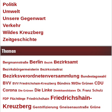
Politik
Umwelt
Unsere Gegenwart
Verkehr
Wildes Kreuzberg
Zeitgeschichte
Themen
Berlin
Bezirksamt
Bergmannstraße
Bezirk
Bezirksbürgermeisterin
Bezirksstadtrat
Bezirksverordnetenversammlung
Bundestagswahl
BVV
CDU
BVV Friedrichshain-Kreuzberg
Bündnis 90/Die Grünen
Corona
Die Linke
Dr. Franz Schulz
Die Grünen
Direktkandidaten
Friedrichshain-
Friedrichshain
FDP
Flüchtlinge
Kreuzberg
Gentrifizierung
Gneisenaustraße
Grüne