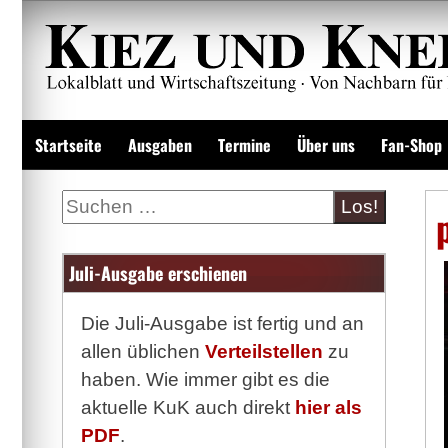
Zum
Inhalt
springen
Lokalzeitung und Wirtschaftsblatt
Startseite
Ausgaben
Termine
Über uns
Fan-Shop
Suche
Juli-Ausgabe erschienen
Die Juli-Ausgabe ist fertig und an
allen üblichen
Verteilstellen
zu
haben. Wie immer gibt es die
aktuelle KuK auch direkt
hier als
PDF
.