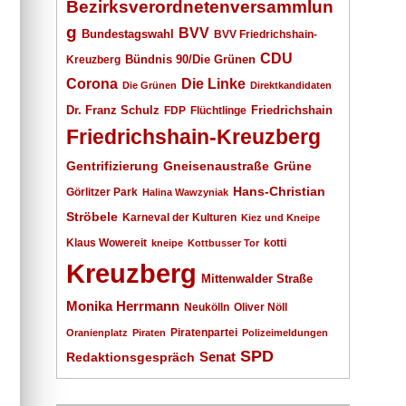
Bezirksverordnetenversammlun
g
BVV
Bundestagswahl
BVV Friedrichshain-
CDU
Kreuzberg
Bündnis 90/Die Grünen
Corona
Die Linke
Die Grünen
Direktkandidaten
Dr. Franz Schulz
Friedrichshain
FDP
Flüchtlinge
Friedrichshain-Kreuzberg
Gentrifizierung
Gneisenaustraße
Grüne
Hans-Christian
Görlitzer Park
Halina Wawzyniak
Ströbele
Karneval der Kulturen
Kiez und Kneipe
Klaus Wowereit
kotti
kneipe
Kottbusser Tor
Kreuzberg
Mittenwalder Straße
Monika Herrmann
Neukölln
Oliver Nöll
Piratenpartei
Oranienplatz
Piraten
Polizeimeldungen
SPD
Senat
Redaktionsgespräch