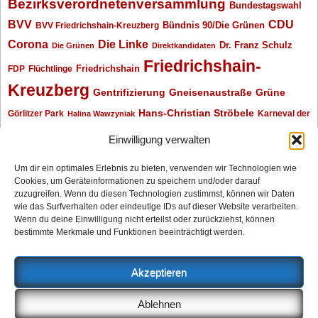
Bezirksverordnetenversammlung
Bundestagswahl
BVV
CDU
BVV Friedrichshain-Kreuzberg
Bündnis 90/Die Grünen
Corona
Die Linke
Dr. Franz Schulz
Die Grünen
Direktkandidaten
Friedrichshain-
Friedrichshain
FDP
Flüchtlinge
Kreuzberg
Gentrifizierung
Gneisenaustraße
Grüne
Hans-Christian Ströbele
Görlitzer Park
Karneval der
Halina Wawzyniak
Kulturen
Klaus Wowereit
kotti
Kiez und Kneipe
kneipe
Kottbusser Tor
Einwilligung verwalten
Kreuzberg
Monika Herrmann
Mittenwalder Straße
Um dir ein optimales Erlebnis zu bieten, verwenden wir Technologien wie
Cookies, um Geräteinformationen zu speichern und/oder darauf
Neukölln
Oliver Nöll
Piratenpartei
Oranienplatz
Piraten
Polizeimeldungen
zuzugreifen. Wenn du diesen Technologien zustimmst, können wir Daten
SPD
Senat
Redaktionsgespräch
wie das Surfverhalten oder eindeutige IDs auf dieser Website verarbeiten.
Wenn du deine Einwilligung nicht erteilst oder zurückziehst, können
Archiv
bestimmte Merkmale und Funktionen beeinträchtigt werden.
Archiv
Akzeptieren
Impressum
Ablehnen
Datenschutzerklärung