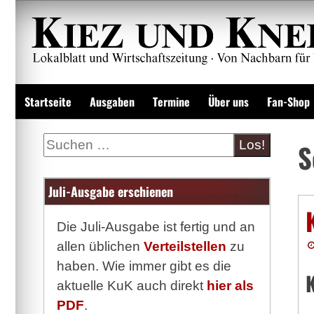
Zum
Inhalt
springen
Lokalzeitung und Wirtschaftsblatt
Startseite
Ausgaben
Termine
Über uns
Fan-Shop
Suche
S
Juli-Ausgabe erschienen
Die Juli-Ausgabe ist fertig und an
allen üblichen
Verteilstellen
zu
haben. Wie immer gibt es die
aktuelle KuK auch direkt
hier als
PDF
.