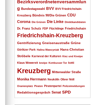
Bezirksverordnetenversammlun
g
BVV
Bundestagswahl
BVV Friedrichshain-
CDU
Kreuzberg
Bündnis 90/Die Grünen
Corona
Die Linke
Die Grünen
Direktkandidaten
Dr. Franz Schulz
Friedrichshain
FDP
Flüchtlinge
Friedrichshain-Kreuzberg
Gentrifizierung
Gneisenaustraße
Grüne
Hans-Christian
Görlitzer Park
Halina Wawzyniak
Ströbele
Karneval der Kulturen
Kiez und Kneipe
Klaus Wowereit
kotti
kneipe
Kottbusser Tor
Kreuzberg
Mittenwalder Straße
Monika Herrmann
Neukölln
Oliver Nöll
Piratenpartei
Oranienplatz
Piraten
Polizeimeldungen
SPD
Senat
Redaktionsgespräch