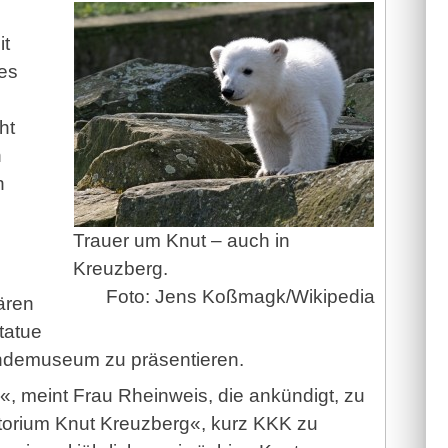
it
es
ht
n
n
Trauer um Knut – auch in
Kreuzberg.
Foto: Jens Koßmagk/Wikipedia
Bären
tatue
undemuseum zu präsentieren.
«, meint Frau Rheinweis, die ankündigt, zu
torium Knut Kreuzberg«, kurz KKK zu