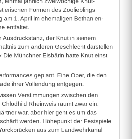
, einmal jährlich zweiwöchige Knut-
nstlerischen Formen des Zoolieblings
 am 1. April im ehemaligen Bethanien-
 entfaltet.
m Ausdruckstanz, der Knut in seinem
hältnis zum anderen Geschlecht darstellen
 Die Münchner Eisbärin hatte Knut einst
erformances geplant. Eine Oper, die den
erade ihrer Vollendung entgegen.
ewissen Verstimmungen zwischen den
. Chlodhild Rheinweis räumt zwar ein:
gärtner war, aber hier geht es um das
entschärft werden. Höhepunkt der Festspiele
n Yorckbrücken aus zum Landwehrkanal