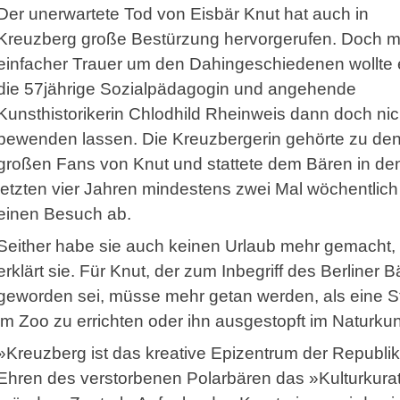
Der unerwartete Tod von Eisbär Knut hat auch in
Kreuzberg große Bestürzung hervorgerufen. Doch m
einfacher Trauer um den Dahingeschiedenen wollte 
die 57jährige Sozialpädagogin und angehende
Kunsthistorikerin Chlodhild Rheinweis dann doch nic
bewenden lassen. Die Kreuzbergerin gehörte zu de
großen Fans von Knut und stattete dem Bären in de
letzten vier Jahren mindestens zwei Mal wöchentlich
einen Besuch ab.
Seither habe sie auch keinen Urlaub mehr gemacht,
erklärt sie. Für Knut, der zum Inbegriff des Berliner 
geworden sei, müsse mehr getan werden, als eine S
im Zoo zu errichten oder ihn ausgestopft im Naturk
»Kreuzberg ist das kreative Epizentrum der Republik
Ehren des verstorbenen Polarbären das »Kulturkura