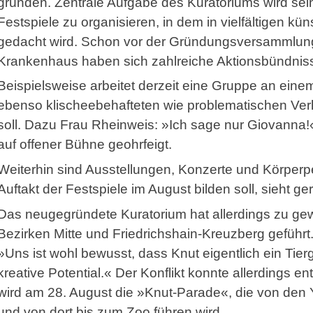
gründen. Zentrale Aufgabe des Kuratoriums wird sein
Festspiele zu organisieren, in dem in vielfältigen kü
gedacht wird. Schon vor der Gründungsversammlung
Krankenhaus haben sich zahlreiche Aktionsbündnisse
Beispielsweise arbeitet derzeit eine Gruppe an eine
ebenso klischeebehafteten wie problematischen Ver
soll. Dazu Frau Rheinweis: »Ich sage nur Giovanna!«
auf offener Bühne geohrfeigt.
Weiterhin sind Ausstellungen, Konzerte und Körperp
Auftakt der Festspiele im August bilden soll, sieht g
Das neugegründete Kuratorium hat allerdings zu g
Bezirken Mitte und Friedrichshain-Kreuzberg geführt
»Uns ist wohl bewusst, dass Knut eigentlich ein Tier
kreative Potential.« Der Konflikt konnte allerdings 
wird am 28. August die »Knut-Parade«, die von de
und von dort bis zum Zoo führen wird.