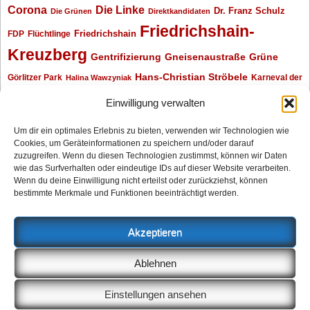
Corona
Die Linke
Dr. Franz Schulz
Die Grünen
Direktkandidaten
Friedrichshain-
Friedrichshain
FDP
Flüchtlinge
Kreuzberg
Gentrifizierung
Gneisenaustraße
Grüne
Hans-Christian Ströbele
Görlitzer Park
Karneval der
Halina Wawzyniak
Kulturen
Klaus Wowereit
kotti
Kiez und Kneipe
kneipe
Kottbusser Tor
Einwilligung verwalten
Kreuzberg
Monika Herrmann
Mittenwalder Straße
Um dir ein optimales Erlebnis zu bieten, verwenden wir Technologien wie
Cookies, um Geräteinformationen zu speichern und/oder darauf
Neukölln
Oliver Nöll
Piratenpartei
Oranienplatz
Piraten
Polizeimeldungen
zuzugreifen. Wenn du diesen Technologien zustimmst, können wir Daten
SPD
Senat
Redaktionsgespräch
wie das Surfverhalten oder eindeutige IDs auf dieser Website verarbeiten.
Wenn du deine Einwilligung nicht erteilst oder zurückziehst, können
Archiv
bestimmte Merkmale und Funktionen beeinträchtigt werden.
Archiv
Akzeptieren
Impressum
Ablehnen
Datenschutzerklärung
Anzeigen
Einstellungen ansehen
Cookie-Richtlinie (EU)