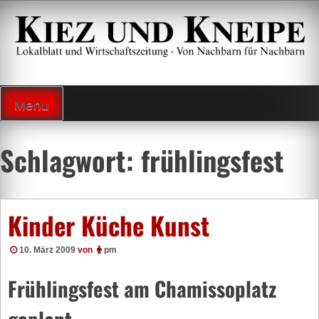
Zum
Inhalt
springen
Lokalzeitung und Wirtschaftsblatt
Menu
Schlagwort:
frühlingsfest
Kinder Küche Kunst
10. März 2009
von
pm
Frühlingsfest am Chamissoplatz
geplant