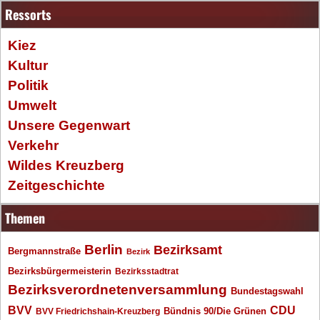
Ressorts
Kiez
Kultur
Politik
Umwelt
Unsere Gegenwart
Verkehr
Wildes Kreuzberg
Zeitgeschichte
Themen
Berlin
Bezirksamt
Bergmannstraße
Bezirk
Bezirksbürgermeisterin
Bezirksstadtrat
Bezirksverordnetenversammlung
Bundestagswahl
BVV
CDU
BVV Friedrichshain-Kreuzberg
Bündnis 90/Die Grünen