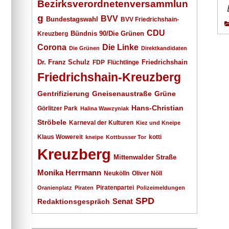
Bezirksverordnetenversammlun
g
BVV
Bundestagswahl
BVV Friedrichshain-
CDU
Kreuzberg
Bündnis 90/Die Grünen
Corona
Die Linke
Die Grünen
Direktkandidaten
Dr. Franz Schulz
Friedrichshain
FDP
Flüchtlinge
Friedrichshain-Kreuzberg
Gentrifizierung
Gneisenaustraße
Grüne
Hans-Christian
Görlitzer Park
Halina Wawzyniak
Ströbele
Karneval der Kulturen
Kiez und Kneipe
Klaus Wowereit
kotti
kneipe
Kottbusser Tor
Kreuzberg
Mittenwalder Straße
Monika Herrmann
Neukölln
Oliver Nöll
Piratenpartei
Oranienplatz
Piraten
Polizeimeldungen
SPD
Senat
Redaktionsgespräch