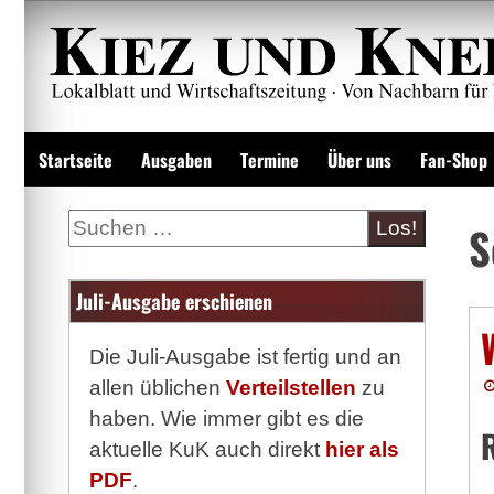
Zum
Inhalt
springen
Lokalzeitung und Wirtschaftsblatt
Startseite
Ausgaben
Termine
Über uns
Fan-Shop
Suche
S
Juli-Ausgabe erschienen
Die Juli-Ausgabe ist fertig und an
allen üblichen
Verteilstellen
zu
haben. Wie immer gibt es die
aktuelle KuK auch direkt
hier als
PDF
.