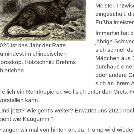
Meister. Inzwi
eingeschult, d
Fußballmeister
Immerhin hat d
jährige Schwed
020 ist das Jahr der Ratte.
sich schnell d
umindest im chinesischen
Mädchen aus S
oroskop. Holzschnitt: Brehms
durchaus eine
hierleben
oder andere Gr
sich an ihrem
freilich ein Rohrkrepierer, weil sich unter den Gret
vorstellen kann.
Und jetzt? Wie geht’s weiter? Erwartet uns 2020 noc
zieht wie Kaugummi?
Fangen wir mal von hinten an. Ja, Trump wird wiede