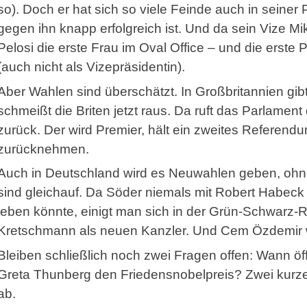
so). Doch er hat sich so viele Feinde auch in seine
gegen ihn knapp erfolgreich ist. Und da sein Vize Mi
Pelosi die erste Frau im Oval Office – und die erste 
(auch nicht als Vizepräsidentin).
Aber Wahlen sind überschätzt. In Großbritannien gib
schmeißt die Briten jetzt raus. Da ruft das Parlame
zurück. Der wird Premier, hält ein zweites Referend
zurücknehmen.
Auch in Deutschland wird es Neuwahlen geben, ohn
sind gleichauf. Da Söder niemals mit Robert Habeck
leben könnte, einigt man sich in der Grün-Schwarz-R
Kretschmann als neuen Kanzler. Und Cem Özdemir w
Bleiben schließlich noch zwei Fragen offen: Wann ö
Greta Thunberg den Friedensnobelpreis? Zwei kurze A
ab.