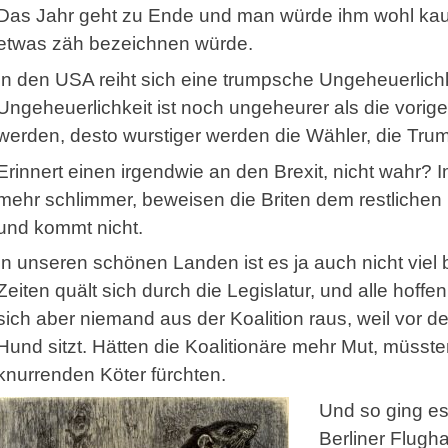
Das Jahr geht zu Ende und man würde ihm wohl kau
etwas zäh bezeichnen würde.
In den USA reiht sich eine trumpsche Ungeheuerlich
Ungeheuerlichkeit ist noch ungeheurer als die vorig
werden, desto wurstiger werden die Wähler, die Tru
Erinnert einen irgendwie an den Brexit, nicht wahr?
mehr schlimmer, beweisen die Briten dem restlichen
und kommt nicht.
In unseren schönen Landen ist es ja auch nicht viel b
Zeiten quält sich durch die Legislatur, und alle hoff
sich aber niemand aus der Koalition raus, weil vor d
Hund sitzt. Hätten die Koalitionäre mehr Mut, müssten
knurrenden Köter fürchten.
Und so ging es
Berliner Flug