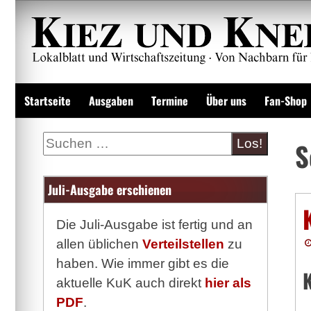
Zum
Inhalt
springen
Lokalzeitung und Wirtschaftsblatt
Startseite
Ausgaben
Termine
Über uns
Fan-Shop
Suche
S
Juli-Ausgabe erschienen
Die Juli-Ausgabe ist fertig und an
allen üblichen
Verteilstellen
zu
haben. Wie immer gibt es die
aktuelle KuK auch direkt
hier als
PDF
.