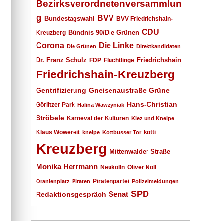
Bezirksverordnetenversammlun
g
BVV
Bundestagswahl
BVV Friedrichshain-
CDU
Kreuzberg
Bündnis 90/Die Grünen
Corona
Die Linke
Die Grünen
Direktkandidaten
Dr. Franz Schulz
Friedrichshain
FDP
Flüchtlinge
Friedrichshain-Kreuzberg
Gentrifizierung
Gneisenaustraße
Grüne
Hans-Christian
Görlitzer Park
Halina Wawzyniak
Ströbele
Karneval der Kulturen
Kiez und Kneipe
Klaus Wowereit
kotti
kneipe
Kottbusser Tor
Kreuzberg
Mittenwalder Straße
Monika Herrmann
Neukölln
Oliver Nöll
Piratenpartei
Oranienplatz
Piraten
Polizeimeldungen
SPD
Senat
Redaktionsgespräch