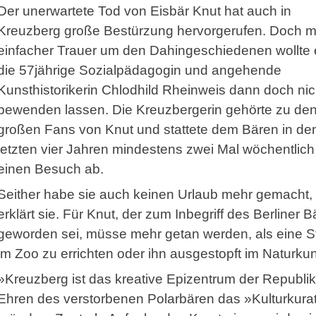
Der unerwartete Tod von Eisbär Knut hat auch in
Kreuzberg große Bestürzung hervorgerufen. Doch m
einfacher Trauer um den Dahingeschiedenen wollte 
die 57jährige Sozialpädagogin und angehende
Kunsthistorikerin Chlodhild Rheinweis dann doch nic
bewenden lassen. Die Kreuzbergerin gehörte zu de
großen Fans von Knut und stattete dem Bären in de
letzten vier Jahren mindestens zwei Mal wöchentlich
einen Besuch ab.
Seither habe sie auch keinen Urlaub mehr gemacht,
erklärt sie. Für Knut, der zum Inbegriff des Berliner 
geworden sei, müsse mehr getan werden, als eine S
im Zoo zu errichten oder ihn ausgestopft im Naturk
»Kreuzberg ist das kreative Epizentrum der Republik
Ehren des verstorbenen Polarbären das »Kulturkura