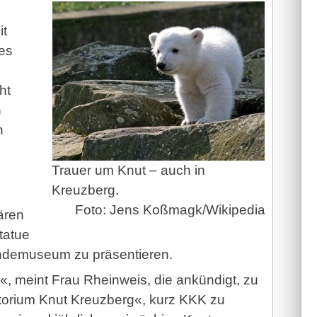
it
es
ht
n
n
Trauer um Knut – auch in
Kreuzberg.
Foto: Jens Koßmagk/Wikipedia
Bären
tatue
undemuseum zu präsentieren.
«, meint Frau Rheinweis, die ankündigt, zu
torium Knut Kreuzberg«, kurz KKK zu