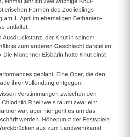
, einmal jährlich zweiwöchige Knut-
nstlerischen Formen des Zoolieblings
 am 1. April im ehemaligen Bethanien-
 entfaltet.
m Ausdruckstanz, der Knut in seinem
hältnis zum anderen Geschlecht darstellen
 Die Münchner Eisbärin hatte Knut einst
erformances geplant. Eine Oper, die den
erade ihrer Vollendung entgegen.
ewissen Verstimmungen zwischen den
. Chlodhild Rheinweis räumt zwar ein:
gärtner war, aber hier geht es um das
entschärft werden. Höhepunkt der Festspiele
n Yorckbrücken aus zum Landwehrkanal