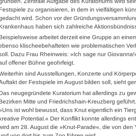
gründen. Zentrale Aufgabe des Kuratoriums wird sein
Festspiele zu organisieren, in dem in vielfältigen kü
gedacht wird. Schon vor der Gründungsversammlung
Krankenhaus haben sich zahlreiche Aktionsbündnisse
Beispielsweise arbeitet derzeit eine Gruppe an eine
ebenso klischeebehafteten wie problematischen Ver
soll. Dazu Frau Rheinweis: »Ich sage nur Giovanna!«
auf offener Bühne geohrfeigt.
Weiterhin sind Ausstellungen, Konzerte und Körperp
Auftakt der Festspiele im August bilden soll, sieht g
Das neugegründete Kuratorium hat allerdings zu g
Bezirken Mitte und Friedrichshain-Kreuzberg geführt
»Uns ist wohl bewusst, dass Knut eigentlich ein Tier
kreative Potential.« Der Konflikt konnte allerdings 
wird am 28. August die »Knut-Parade«, die von de
und von dort bis zum Zoo führen wird.