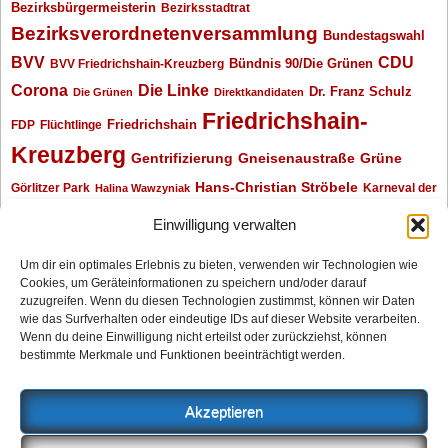
Bezirksbürgermeisterin
Bezirksstadtrat
Bezirksverordnetenversammlung
Bundestagswahl
BVV
CDU
BVV Friedrichshain-Kreuzberg
Bündnis 90/Die Grünen
Corona
Die Linke
Dr. Franz Schulz
Die Grünen
Direktkandidaten
Friedrichshain-
Friedrichshain
FDP
Flüchtlinge
Kreuzberg
Gentrifizierung
Gneisenaustraße
Grüne
Hans-Christian Ströbele
Görlitzer Park
Karneval der
Halina Wawzyniak
Kulturen
Klaus Wowereit
kotti
Kiez und Kneipe
kneipe
Kottbusser Tor
Einwilligung verwalten
Kreuzberg
Monika Herrmann
Mittenwalder Straße
Um dir ein optimales Erlebnis zu bieten, verwenden wir Technologien wie
Cookies, um Geräteinformationen zu speichern und/oder darauf
Neukölln
Oliver Nöll
Piratenpartei
Oranienplatz
Piraten
Polizeimeldungen
zuzugreifen. Wenn du diesen Technologien zustimmst, können wir Daten
SPD
Senat
Redaktionsgespräch
wie das Surfverhalten oder eindeutige IDs auf dieser Website verarbeiten.
Wenn du deine Einwilligung nicht erteilst oder zurückziehst, können
Archiv
bestimmte Merkmale und Funktionen beeinträchtigt werden.
Archiv
Akzeptieren
Impressum