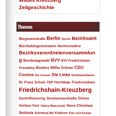
Wildes Kreuzberg
Zeitgeschichte
Themen
Berlin
Bezirksamt
Bergmannstraße
Bezirk
Bezirksbürgermeisterin
Bezirksstadtrat
Bezirksverordnetenversammlun
g
BVV
Bundestagswahl
BVV Friedrichshain-
CDU
Kreuzberg
Bündnis 90/Die Grünen
Corona
Die Linke
Die Grünen
Direktkandidaten
Dr. Franz Schulz
Friedrichshain
FDP
Flüchtlinge
Friedrichshain-Kreuzberg
Gentrifizierung
Gneisenaustraße
Grüne
Hans-Christian
Görlitzer Park
Halina Wawzyniak
Ströbele
Karneval der Kulturen
Kiez und Kneipe