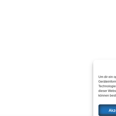
Um dir ein o
Geräteinfor
Technologien
dieser Websi
können best
Akz