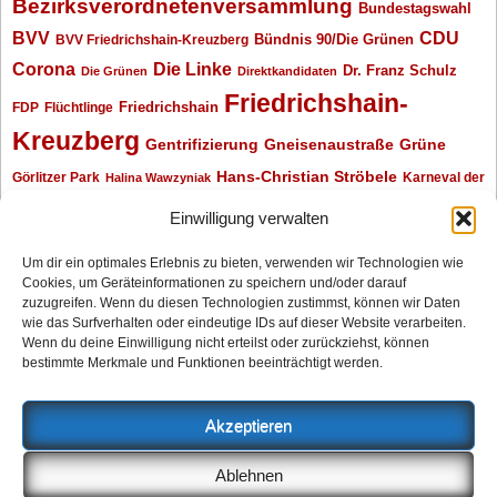
Bezirksverordnetenversammlung
Bundestagswahl
BVV
CDU
BVV Friedrichshain-Kreuzberg
Bündnis 90/Die Grünen
Corona
Die Linke
Dr. Franz Schulz
Die Grünen
Direktkandidaten
Friedrichshain-
Friedrichshain
FDP
Flüchtlinge
Kreuzberg
Gentrifizierung
Gneisenaustraße
Grüne
Hans-Christian Ströbele
Görlitzer Park
Karneval der
Halina Wawzyniak
Kulturen
Klaus Wowereit
kotti
Kiez und Kneipe
kneipe
Kottbusser Tor
Einwilligung verwalten
Kreuzberg
Monika Herrmann
Mittenwalder Straße
Um dir ein optimales Erlebnis zu bieten, verwenden wir Technologien wie
Cookies, um Geräteinformationen zu speichern und/oder darauf
Neukölln
Oliver Nöll
Piratenpartei
Oranienplatz
Piraten
Polizeimeldungen
zuzugreifen. Wenn du diesen Technologien zustimmst, können wir Daten
SPD
Senat
Redaktionsgespräch
wie das Surfverhalten oder eindeutige IDs auf dieser Website verarbeiten.
Wenn du deine Einwilligung nicht erteilst oder zurückziehst, können
Archiv
bestimmte Merkmale und Funktionen beeinträchtigt werden.
Archiv
Akzeptieren
Impressum
Ablehnen
Datenschutzerklärung