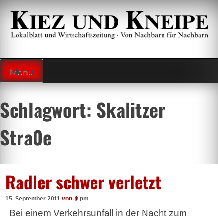
Zum
Inhalt
springen
Lokalzeitung und Wirtschaftsblatt
Menu
Schlagwort:
Skalitzer
Stra0e
Radler schwer verletzt
15. September 2011
von
pm
Bei einem Verkehrsunfall in der Nacht zum