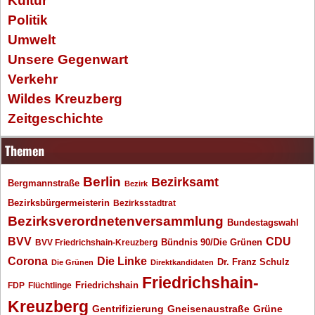
Kultur
Politik
Umwelt
Unsere Gegenwart
Verkehr
Wildes Kreuzberg
Zeitgeschichte
Themen
Berlin
Bezirksamt
Bergmannstraße
Bezirk
Bezirksbürgermeisterin
Bezirksstadtrat
Bezirksverordnetenversammlung
Bundestagswahl
BVV
CDU
BVV Friedrichshain-Kreuzberg
Bündnis 90/Die Grünen
Corona
Die Linke
Dr. Franz Schulz
Die Grünen
Direktkandidaten
Friedrichshain-
Friedrichshain
FDP
Flüchtlinge
Kreuzberg
Gentrifizierung
Gneisenaustraße
Grüne