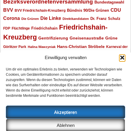
Bezirksverordnetenversammlung
Bundestagswahl
BVV
CDU
BVV Friedrichshain-Kreuzberg
Bündnis 90/Die Grünen
Corona
Die Linke
Dr. Franz Schulz
Die Grünen
Direktkandidaten
Friedrichshain-
Friedrichshain
FDP
Flüchtlinge
Kreuzberg
Gentrifizierung
Gneisenaustraße
Grüne
Hans-Christian Ströbele
Görlitzer Park
Karneval der
Halina Wawzyniak
Kulturen
Klaus Wowereit
kotti
Kiez und Kneipe
kneipe
Kottbusser Tor
Einwilligung verwalten
Kreuzberg
Monika Herrmann
Mittenwalder Straße
Um dir ein optimales Erlebnis zu bieten, verwenden wir Technologien wie
Cookies, um Geräteinformationen zu speichern und/oder darauf
Neukölln
Oliver Nöll
Piratenpartei
Oranienplatz
Piraten
Polizeimeldungen
zuzugreifen. Wenn du diesen Technologien zustimmst, können wir Daten
SPD
Senat
Redaktionsgespräch
wie das Surfverhalten oder eindeutige IDs auf dieser Website verarbeiten.
Wenn du deine Einwilligung nicht erteilst oder zurückziehst, können
Archiv
bestimmte Merkmale und Funktionen beeinträchtigt werden.
Archiv
Akzeptieren
Impressum
Ablehnen
Datenschutzerklärung