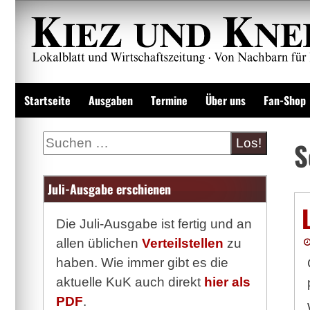
Zum
Inhalt
springen
Lokalzeitung und Wirtschaftsblatt
Startseite
Ausgaben
Termine
Über uns
Fan-Shop
Suche
S
Juli-Ausgabe erschienen
Die Juli-Ausgabe ist fertig und an
allen üblichen
Verteilstellen
zu
haben. Wie immer gibt es die
aktuelle KuK auch direkt
hier als
PDF
.