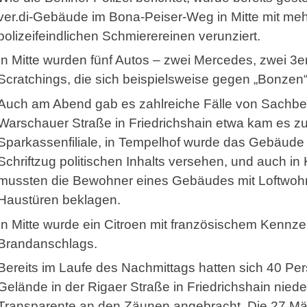
ver.di-Gebäude im Bona-Peiser-Weg in Mitte mit me
polizeifeindlichen Schmierereinen verunziert.
In Mitte wurden fünf Autos – zwei Mercedes, zwei 
Scratchings, die sich beispielsweise gegen „Bonzen“ 
Auch am Abend gab es zahlreiche Fälle von Sachbe
Warschauer Straße in Friedrichshain etwa kam es z
Sparkassenfiliale, in Tempelhof wurde das Gebäude 
Schriftzug politischen Inhalts versehen, und auch in 
mussten die Bewohner eines Gebäudes mit Loftwoh
Haustüren beklagen.
In Mitte wurde ein Citroen mit französischem Kennz
Brandanschlags.
Bereits im Laufe des Nachmittags hatten sich 40 P
Gelände in der Rigaer Straße in Friedrichshain niede
Transparente an den Zäunen angebracht. Die 27 Mä