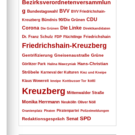
Bezirksverordnetenversammlun
g
BVV
Bundestagswahl
BVV Friedrichshain-
CDU
Kreuzberg
Bündnis 90/Die Grünen
Corona
Die Linke
Die Grünen
Direktkandidaten
Dr. Franz Schulz
Friedrichshain
FDP
Flüchtlinge
Friedrichshain-Kreuzberg
Gentrifizierung
Gneisenaustraße
Grüne
Hans-Christian
Görlitzer Park
Halina Wawzyniak
Ströbele
Karneval der Kulturen
Kiez und Kneipe
Klaus Wowereit
kotti
kneipe
Kottbusser Tor
Kreuzberg
Mittenwalder Straße
Monika Herrmann
Neukölln
Oliver Nöll
Piratenpartei
Oranienplatz
Piraten
Polizeimeldungen
SPD
Senat
Redaktionsgespräch