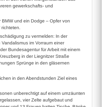
hreren gewerkschafts- und
3er BMW und ein Dodge – Opfer von
richteten.
schädigung zu vermelden: In der
u Vandalismus im Vorraum einer
der Bundesagentur für Arbeit mit einem
Kreuzberg in der Liegnitzer Straße
nungen Sprünge in den gläsernen
eichen in den Abendstunden Ziel eines
ersonen unberechtigt auf einem umzäunten
rgelassen, vier Zelte aufgebaut und
nner und 13 Frauen hatten Tische, Bänke,