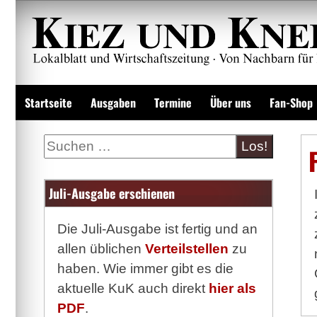
Zum
Inhalt
springen
Lokalzeitung und Wirtschaftsblatt
Startseite
Ausgaben
Termine
Über uns
Fan-Shop
Suche
Juli-Ausgabe erschienen
Die Juli-Ausgabe ist fertig und an
allen üblichen
Verteilstellen
zu
haben. Wie immer gibt es die
aktuelle KuK auch direkt
hier als
PDF
.