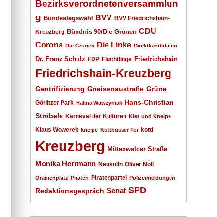
Bezirksverordnetenversammlun
g
BVV
Bundestagswahl
BVV Friedrichshain-
CDU
Kreuzberg
Bündnis 90/Die Grünen
Corona
Die Linke
Die Grünen
Direktkandidaten
Dr. Franz Schulz
Friedrichshain
FDP
Flüchtlinge
Friedrichshain-Kreuzberg
Gentrifizierung
Gneisenaustraße
Grüne
Hans-Christian
Görlitzer Park
Halina Wawzyniak
Ströbele
Karneval der Kulturen
Kiez und Kneipe
Klaus Wowereit
kotti
kneipe
Kottbusser Tor
Kreuzberg
Mittenwalder Straße
Monika Herrmann
Neukölln
Oliver Nöll
Piratenpartei
Oranienplatz
Piraten
Polizeimeldungen
SPD
Senat
Redaktionsgespräch