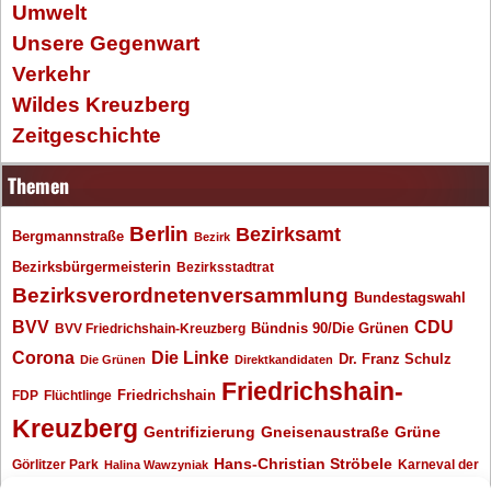
Umwelt
Unsere Gegenwart
Verkehr
Wildes Kreuzberg
Zeitgeschichte
Themen
Berlin
Bezirksamt
Bergmannstraße
Bezirk
Bezirksbürgermeisterin
Bezirksstadtrat
Bezirksverordnetenversammlung
Bundestagswahl
BVV
CDU
BVV Friedrichshain-Kreuzberg
Bündnis 90/Die Grünen
Corona
Die Linke
Dr. Franz Schulz
Die Grünen
Direktkandidaten
Friedrichshain-
Friedrichshain
FDP
Flüchtlinge
Kreuzberg
Gentrifizierung
Gneisenaustraße
Grüne
Hans-Christian Ströbele
Görlitzer Park
Karneval der
Halina Wawzyniak