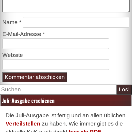
Name
*
E-Mail-Adresse
*
Website
Suche
Juli-Ausgabe erschienen
Die Juli-Ausgabe ist fertig und an allen üblichen
Verteilstellen
zu haben. Wie immer gibt es die
aktuelle KuK auch direkt
hier als PDF
.