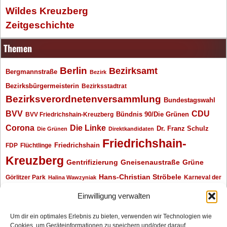
Wildes Kreuzberg
Zeitgeschichte
Themen
Berlin
Bezirksamt
Bergmannstraße
Bezirk
Bezirksbürgermeisterin
Bezirksstadtrat
Bezirksverordnetenversammlung
Bundestagswahl
BVV
CDU
BVV Friedrichshain-Kreuzberg
Bündnis 90/Die Grünen
Corona
Die Linke
Dr. Franz Schulz
Die Grünen
Direktkandidaten
Friedrichshain-
Friedrichshain
FDP
Flüchtlinge
Kreuzberg
Gentrifizierung
Gneisenaustraße
Grüne
Hans-Christian Ströbele
Görlitzer Park
Karneval der
Halina Wawzyniak
Kulturen
Klaus Wowereit
kotti
Kiez und Kneipe
kneipe
Kottbusser Tor
Einwilligung verwalten
Kreuzberg
Monika Herrmann
Mittenwalder Straße
Um dir ein optimales Erlebnis zu bieten, verwenden wir Technologien wie
Cookies, um Geräteinformationen zu speichern und/oder darauf