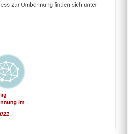
zess zur Umbennung finden sich unter
nig
nnung im
elkampf
021
.