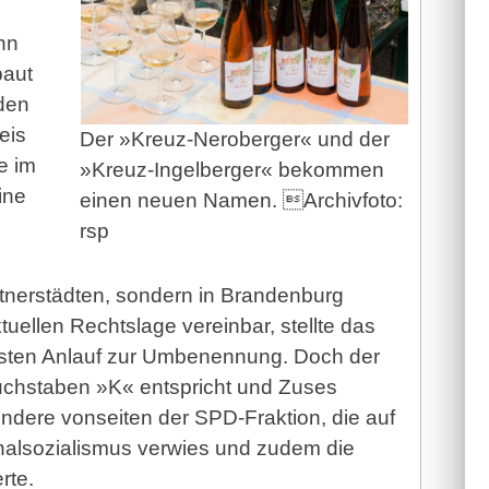
nn
baut
den
eis
Der »Kreuz-Neroberger« und der
e im
»Kreuz-Ingelberger« bekommen
ine
einen neuen Namen. Archivfoto:
rsp
rtnerstädten, sondern in Brandenburg
tuellen Rechtslage vereinbar, stellte das
 ersten Anlauf zur Umbenennung. Doch der
chstaben »K« entspricht und Zuses
ondere vonseiten der SPD-Fraktion, die auf
nalsozialismus verwies und zudem die
rte.