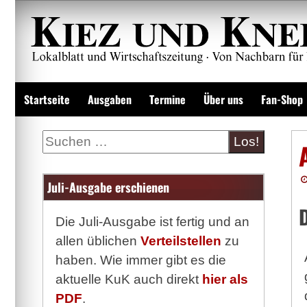
Zum
Inhalt
springen
Lokalzeitung und Wirtschaftsblatt
Startseite
Ausgaben
Termine
Über uns
Fan-Shop
Suche
Juli-Ausgabe erschienen
Die Juli-Ausgabe ist fertig und an
allen üblichen
Verteilstellen
zu
haben. Wie immer gibt es die
aktuelle KuK auch direkt
hier als
PDF
.