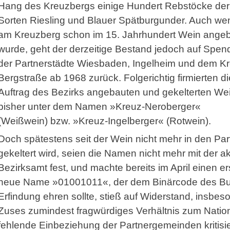
Hang des Kreuzbergs einige Hundert Rebstöcke der
Sorten Riesling und Blauer Spätburgunder. Auch we
am Kreuzberg schon im 15. Jahrhundert Wein ange
wurde, geht der derzeitige Bestand jedoch auf Spen
der Partnerstädte Wiesbaden, Ingelheim und dem Kr
Bergstraße ab 1968 zurück. Folgerichtig firmierten di
Auftrag des Bezirks angebauten und gekelterten We
bisher unter dem Namen »Kreuz-Neroberger«
(Weißwein) bzw. »Kreuz-Ingelberger« (Rotwein).
Doch spätestens seit der Wein nicht mehr in den Pa
gekeltert wird, seien die Namen nicht mehr mit der ak
Bezirksamt fest, und machte bereits im April einen
neue Name »01001011«, der dem Binärcode des Bu
Erfindung ehren sollte, stieß auf Widerstand, insbes
Zuses zumindest fragwürdiges Verhältnis zum Natio
fehlende Einbeziehung der Partnergemeinden kritisie