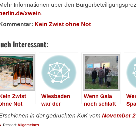
Mehr Informationen über den Bürgerbeteiligungspro
berlin.de/xwein
.
Kommentar:
Kein Zwist ohne Not
uch Interessant:
Kein Zwist
Wiesbaden
Wenn Gaia
We
ohne Not
war der
noch schläft
Spa
Vorreiter
Tit
Erschienen in der gedruckten
KuK
vom
November 2
Ressort:
Allgemeines