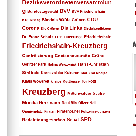
Bezirksverordnetenversammlun
g
BVV
Bundestagswahl
BVV Friedrichshain-
CDU
Kreuzberg
Bündnis 90/Die Grünen
Corona
Die Linke
Die Grünen
Direktkandidaten
Dr. Franz Schulz
Friedrichshain
FDP
Flüchtlinge
A
Friedrichshain-Kreuzberg
Gentrifizierung
Gneisenaustraße
Grüne
Hans-Christian
Görlitzer Park
Halina Wawzyniak
Ströbele
Karneval der Kulturen
Kiez und Kneipe
Klaus Wowereit
kotti
kneipe
Kottbusser Tor
Kreuzberg
Mittenwalder Straße
Monika Herrmann
Neukölln
Oliver Nöll
Piratenpartei
Oranienplatz
Piraten
Polizeimeldungen
SPD
Senat
Redaktionsgespräch