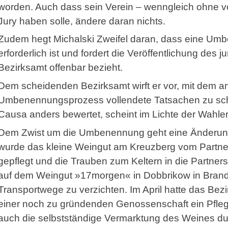
worden. Auch dass sein Verein – wenngleich ohne vo
Jury haben solle, ändere daran nichts.
Zudem hegt Michalski Zweifel daran, dass eine Umb
erforderlich ist und fordert die Veröffentlichung des 
Bezirksamt offenbar bezieht.
Dem scheidenden Bezirksamt wirft er vor, mit dem 
Umbenennungsprozess vollendete Tatsachen zu sch
Causa anders bewertet, scheint im Lichte der Wahle
Dem Zwist um die Umbenennung geht eine Änderung 
wurde das kleine Weingut am Kreuzberg vom Partner
gepflegt und die Trauben zum Keltern in die Partners
auf dem Weingut »17morgen« in Dobbrikow in Brande
Transportwege zu verzichten. Im April hatte das Bezi
einer noch zu gründenden Genossenschaft ein Pfleg
auch die selbstständige Vermarktung des Weines dur