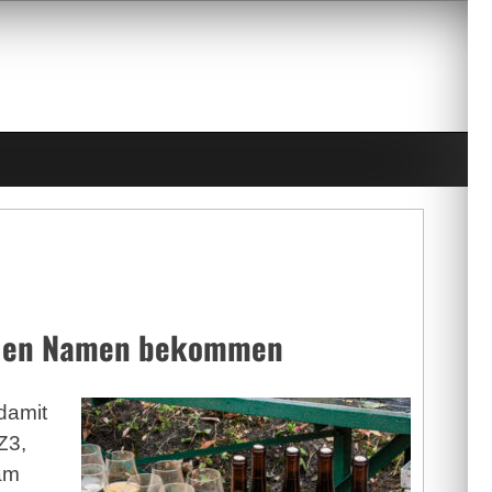
neuen Namen bekommen
damit
Z3,
am