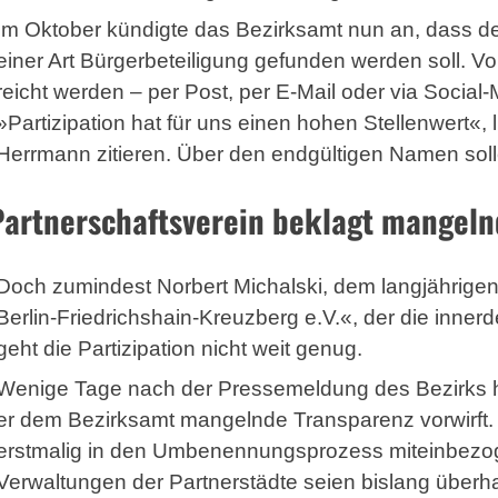
Im Oktober kündigte das Bezirksamt nun an, dass 
einer Art Bürgerbeteiligung gefunden werden soll. V
reicht werden – per Post, per E-Mail oder via Socia
»Partizipation hat für uns einen hohen Stellenwert«,
Herrmann zitieren. Über den endgültigen Namen solle
Partnerschaftsverein beklagt mangeln
Doch zumindest Norbert Michalski, dem langjährigen
Berlin-Friedrichshain-Kreuzberg e.V.«, der die inner
geht die Partizipation nicht weit genug.
Wenige Tage nach der Pressemeldung des Bezirks hat
er dem Bezirksamt mangelnde Transparenz vorwirft. S
erstmalig in den Umbenennungsprozess miteinbezog
Verwaltungen der Partnerstädte seien bislang überha