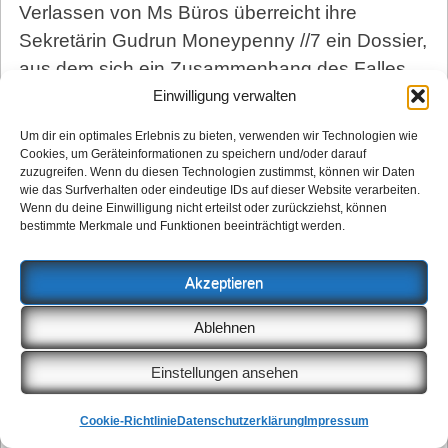
Verlassen von Ms Büros überreicht ihre
Sekretärin Gudrun Moneypenny //7 ein Dossier,
aus dem sich ein Zusammenhang des Falles
mit den Machenschaften der
Einwilligung verwalten
Immobilienbranche ergibt.
Um dir ein optimales Erlebnis zu bieten, verwenden wir Technologien wie
Cookies, um Geräteinformationen zu speichern und/oder darauf
Während des Umzugs beim Karneval der
zuzugreifen. Wenn du diesen Technologien zustimmst, können wir Daten
Kulturen kommt es schließlich zum Showdown.
wie das Surfverhalten oder eindeutige IDs auf dieser Website verarbeiten.
Wenn du deine Einwilligung nicht erteilst oder zurückziehst, können
Grabowski kapert eine Kameradrohne des rbb
bestimmte Merkmale und Funktionen beeinträchtigt werden.
und gelangt nach einer spektakulären Stunt-
Szene auf das Dach des Post-Towers, wo
Akzeptieren
Oberschurke Christian Blofeld sein
Hauptquartier bezogen hat. An seiner Seite:
Ablehnen
eine weiße Katze und ein buntes Punk-
Einstellungen ansehen
Mädchen. Heike ist die unfreiwillige Gespielin
des Bösewichts!
Cookie-Richtlinie
Datenschutzerklärung
Impressum