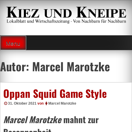
Zum
Inhalt
springen
Lokalzeitung und Wirtschaftsblatt
Menu
Autor:
Marcel Marotzke
Oppan Squid Game Style
31. Oktober 2021
von
Marcel Marotzke
Marcel Marotzke
mahnt zur
Besonnenheit