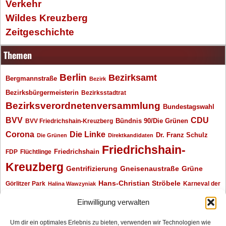
Verkehr
Wildes Kreuzberg
Zeitgeschichte
Themen
Berlin
Bezirksamt
Bergmannstraße
Bezirk
Bezirksbürgermeisterin
Bezirksstadtrat
Bezirksverordnetenversammlung
Bundestagswahl
BVV
CDU
BVV Friedrichshain-Kreuzberg
Bündnis 90/Die Grünen
Corona
Die Linke
Dr. Franz Schulz
Die Grünen
Direktkandidaten
Friedrichshain-
Friedrichshain
FDP
Flüchtlinge
Kreuzberg
Gentrifizierung
Gneisenaustraße
Grüne
Hans-Christian Ströbele
Görlitzer Park
Karneval der
Halina Wawzyniak
Kulturen
Klaus Wowereit
kotti
Kiez und Kneipe
kneipe
Kottbusser Tor
Einwilligung verwalten
Kreuzberg
Monika Herrmann
Mittenwalder Straße
Um dir ein optimales Erlebnis zu bieten, verwenden wir Technologien wie