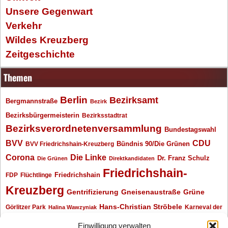
Unsere Gegenwart
Verkehr
Wildes Kreuzberg
Zeitgeschichte
Themen
Berlin
Bezirksamt
Bergmannstraße
Bezirk
Bezirksbürgermeisterin
Bezirksstadtrat
Bezirksverordnetenversammlung
Bundestagswahl
BVV
CDU
BVV Friedrichshain-Kreuzberg
Bündnis 90/Die Grünen
Corona
Die Linke
Dr. Franz Schulz
Die Grünen
Direktkandidaten
Friedrichshain-
Friedrichshain
FDP
Flüchtlinge
Kreuzberg
Gentrifizierung
Gneisenaustraße
Grüne
Hans-Christian Ströbele
Görlitzer Park
Karneval der
Halina Wawzyniak
Kulturen
Klaus Wowereit
kotti
Kiez und Kneipe
kneipe
Kottbusser Tor
Einwilligung verwalten